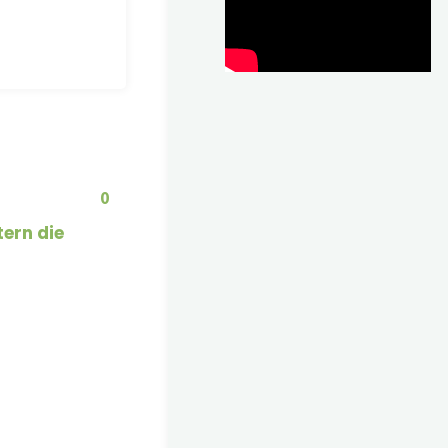
0
tern die