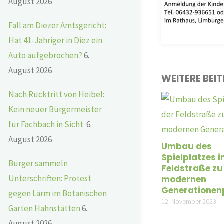
August 2026
Fall am Diezer Amtsgericht:
Hat 41-Jähriger in Diez ein
Auto aufgebrochen?
6.
August 2026
WEITERE BEI
Nach Rücktritt von Heibel:
Kein neuer Bürgermeister
für Fachbach in Sicht
6.
August 2026
Umbau des
Spielplatzes i
Bürger sammeln
Feldstraße zu
Unterschriften: Protest
modernen
Generationen
gegen Lärm im Botanischen
12. November 2023
Garten Hahnstätten
6.
August 2026