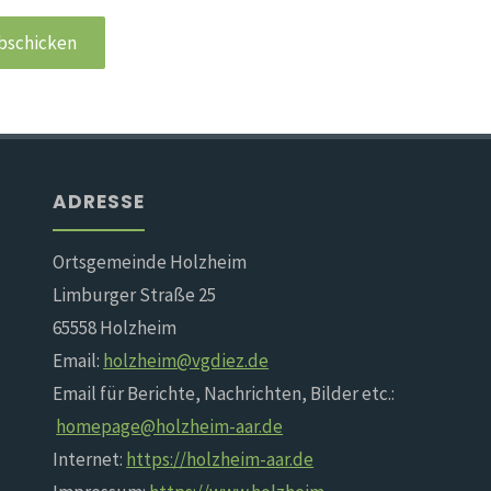
ADRESSE
Ortsgemeinde Holzheim
Limburger Straße 25
65558 Holzheim
Email:
holzheim@vgdiez.de
Email für Berichte, Nachrichten, Bilder etc.:
homepage@holzheim-aar.de
Internet:
https://holzheim-aar.de