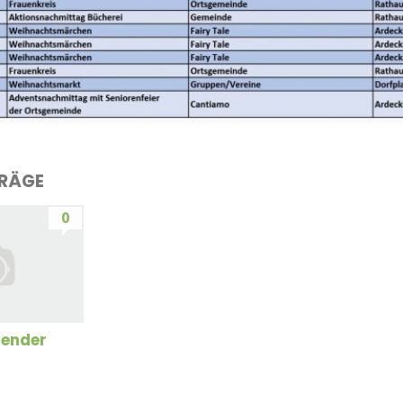
TRÄGE
0
lender