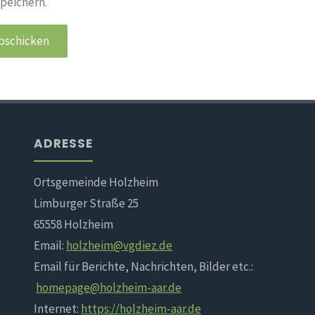
peichern.
ADRESSE
Ortsgemeinde Holzheim
Limburger Straße 25
65558 Holzheim
Email:
holzheim@vgdiez.de
Email für Berichte, Nachrichten, Bilder etc.:
homepage@holzheim-aar.de
Internet:
https://holzheim-aar.de