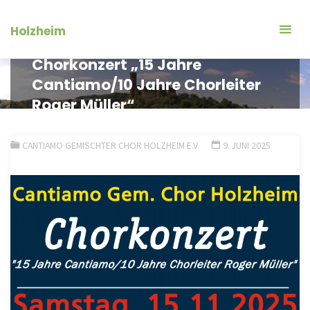
Zum
Inhalt
Holzheim
springen
Chorkonzert „15 Jahre
Cantiamo/10 Jahre Chorleiter
Roger Müller“
CANTIAMO GEMISCHTER CHOR HOLZHEIM E.V.
9. JUNI 2025