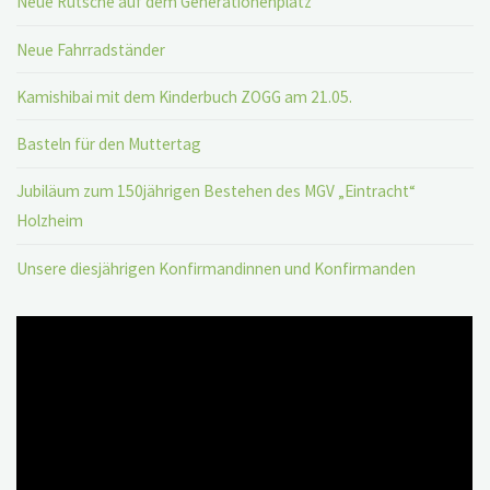
Neue Rutsche auf dem Generationenplatz
Neue Fahrradständer
Kamishibai mit dem Kinderbuch ZOGG am 21.05.
Basteln für den Muttertag
Jubiläum zum 150jährigen Bestehen des MGV „Eintracht“
Holzheim
Unsere diesjährigen Konfirmandinnen und Konfirmanden