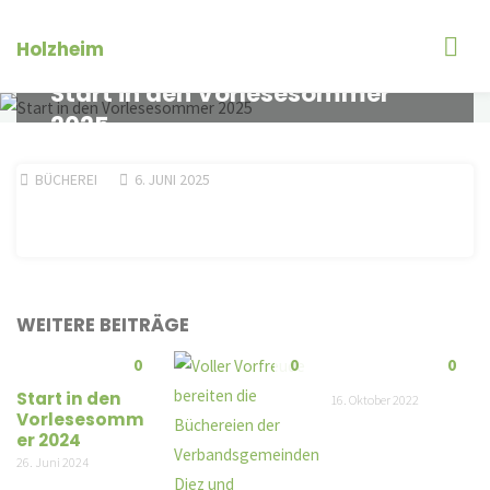
Zum
Inhalt
Holzheim
springen
Start in den Vorlesesommer
2025
BÜCHEREI
6. JUNI 2025
WEITERE BEITRÄGE
0
0
0
Start in den
16. Oktober 2022
Vorlesesomm
er 2024
26. Juni 2024