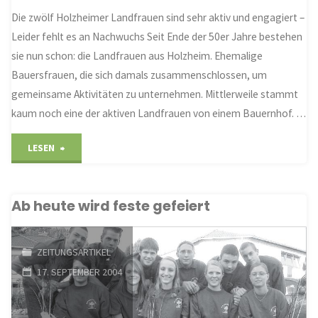
Die zwölf Holzheimer Landfrauen sind sehr aktiv und engagiert –
Leider fehlt es an Nachwuchs Seit Ende der 50er Jahre bestehen
sie nun schon: die Landfrauen aus Holzheim. Ehemalige
Bauersfrauen, die sich damals zusammenschlossen, um
gemeinsame Aktivitäten zu unternehmen. Mittlerweile stammt
kaum noch eine der aktiven Landfrauen von einem Bauernhof. …
"Die
LESEN
Freundschaft
Ab heute wird feste gefeiert
und
Geselligkeit
ZEITUNGSARTIKEL
pflegen"
17. SEPTEMBER 2004