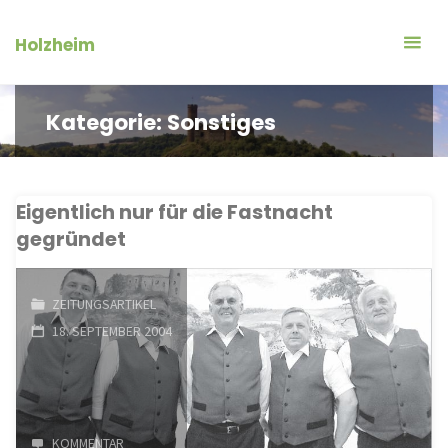
Zum
Inhalt
Holzheim
springen
Kategorie:
Sonstiges
Eigentlich nur für die Fastnacht
gegründet
ZEITUNGSARTIKEL
18. SEPTEMBER 2004
KOMMENTAR