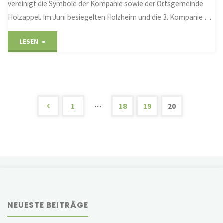
vereinigt die Symbole der Kompanie sowie der Ortsgemeinde
Holzappel. Im Juni besiegelten Holzheim und die 3. Kompanie …
"Eine
LESEN
Heimat
gefunden"
…
1
18
19
20
Seitennummerierung
der
Beiträge
NEUESTE BEITRÄGE