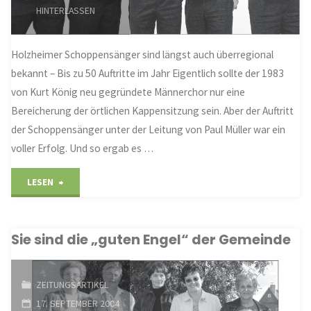
HINTERLASSEN
Holzheimer Schoppensänger sind längst auch überregional
bekannt – Bis zu 50 Auftritte im Jahr Eigentlich sollte der 1983
von Kurt König neu gegründete Männerchor nur eine
Bereicherung der örtlichen Kappensitzung sein. Aber der Auftritt
der Schoppensänger unter der Leitung von Paul Müller war ein
voller Erfolg. Und so ergab es …
"Eigentlich
LESEN
nur
Sie sind die „guten Engel“ der Gemeinde
für
die
ZEITUNGSARTIKEL
Fastnacht
17. SEPTEMBER 2004