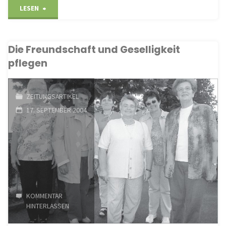
"Zahlreiche
LESEN
Holzheimer
Die Freundschaft und Geselligkeit
Motive
pflegen
in
einem
ZEITUNGSARTIKEL
17. SEPTEMBER 2004
Kalender
verewigt"
KOMMENTAR
HINTERLASSEN