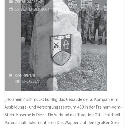
ZEITUNGSARTIKEL
gefeiert"
15. SEPTEMBER 2004
KOMMENTAR
HINTERLASSEN
„Holzheim“ schmückt künftig das Gebäude der 3. Kompanie im
Ausbildungs- und Versorgungszentrum 463 in der Freiherr–vom–
Stein–Kaserne in Diez – Ein Verbund mit Tradition Ortsschild soll
Patenschaft dokumentieren Das Wappen auf dem großen Stein