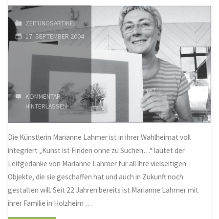
Engel“
ZEITUNGSARTIKEL
17. SEPTEMBER 2004
der
Gemeinde"
KOMMENTAR
HINTERLASSEN
Die Künstlerin Marianne Lahmer ist in ihrer Wahlheimat voll
integriert „Kunst ist Finden ohne zu Suchen…“ lautet der
Leitgedanke von Marianne Lahmer für all ihre vielseitigen
Objekte, die sie geschaffen hat und auch in Zukunft noch
gestalten will. Seit 22 Jahren bereits ist Marianne Lahmer mit
ihrer Familie in Holzheim …