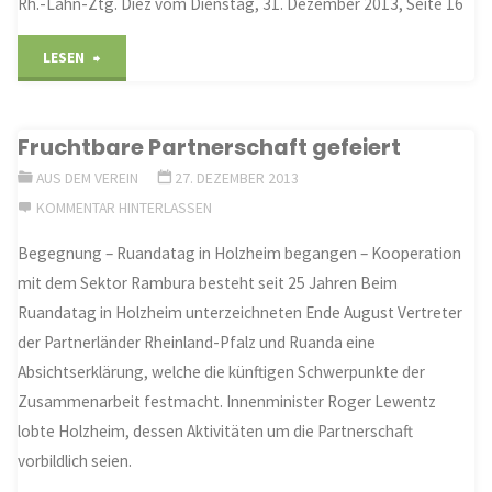
Rh.-Lahn-Ztg. Diez vom Dienstag, 31. Dezember 2013, Seite 16
"Ausgelassene
LESEN
Stimmung"
Fruchtbare Partnerschaft gefeiert
AUS DEM VEREIN
27. DEZEMBER 2013
KOMMENTAR HINTERLASSEN
Begegnung – Ruandatag in Holzheim begangen – Kooperation
mit dem Sektor Rambura besteht seit 25 Jahren Beim
Ruandatag in Holzheim unterzeichneten Ende August Vertreter
der Partnerländer Rheinland-Pfalz und Ruanda eine
Absichtserklärung, welche die künftigen Schwerpunkte der
Zusammenarbeit festmacht. Innenminister Roger Lewentz
lobte Holzheim, dessen Aktivitäten um die Partnerschaft
vorbildlich seien.