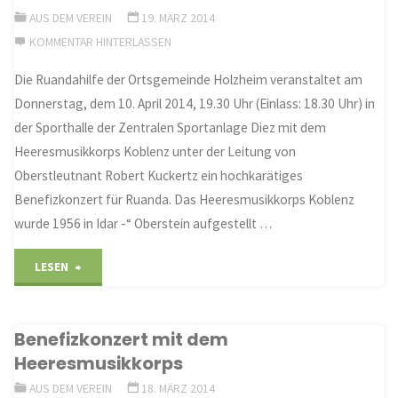
AUS DEM VEREIN
19. MÄRZ 2014
KOMMENTAR HINTERLASSEN
Die Ruandahilfe der Ortsgemeinde Holzheim veranstaltet am
Donnerstag, dem 10. April 2014, 19.30 Uhr (Einlass: 18.30 Uhr) in
der Sporthalle der Zentralen Sportanlage Diez mit dem
Heeresmusikkorps Koblenz unter der Leitung von
Oberstleutnant Robert Kuckertz ein hochkarätiges
Benefizkonzert für Ruanda. Das Heeresmusikkorps Koblenz
wurde 1956 in Idar -“ Oberstein aufgestellt …
"Benefizkonzert
LESEN
für
Benefizkonzert mit dem
Ruanda
Heeresmusikkorps
mit
AUS DEM VEREIN
18. MÄRZ 2014