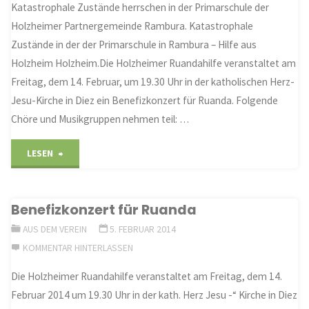
Katastrophale Zustände herrschen in der Primarschule der
Holzheimer Partnergemeinde Rambura. Katastrophale
Zustände in der der Primarschule in Rambura – Hilfe aus
Holzheim Holzheim.Die Holzheimer Ruandahilfe veranstaltet am
Freitag, dem 14. Februar, um 19.30 Uhr in der katholischen Herz-
Jesu-Kirche in Diez ein Benefizkonzert für Ruanda. Folgende
Chöre und Musikgruppen nehmen teil: …
"Ein
LESEN
Herz
Benefizkonzert für Ruanda
für
AUS DEM VEREIN
5. FEBRUAR 2014
arme
KOMMENTAR HINTERLASSEN
Schüler
Die Holzheimer Ruandahilfe veranstaltet am Freitag, dem 14.
Februar 2014 um 19.30 Uhr in der kath. Herz Jesu -“ Kirche in Diez
in