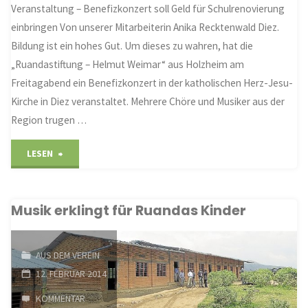
Veranstaltung – Benefizkonzert soll Geld für Schulrenovierung
einbringen Von unserer Mitarbeiterin Anika Recktenwald Diez.
Bildung ist ein hohes Gut. Um dieses zu wahren, hat die
„Ruandastiftung – Helmut Weimar“ aus Holzheim am
Freitagabend ein Benefizkonzert in der katholischen Herz-Jesu-
Kirche in Diez veranstaltet. Mehrere Chöre und Musiker aus der
Region trugen …
"Chöre
LESEN
singen
Musik erklingt für Ruandas Kinder
für
Ruanda"
AUS DEM VEREIN
12. FEBRUAR 2014
KOMMENTAR