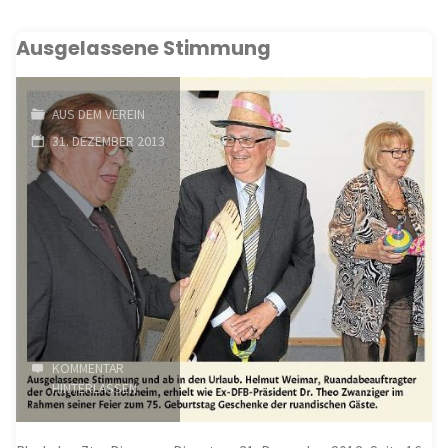
bereitet
Ausgelassene Stimmung
sich
auf
AUS DEM VEREIN
Ruandareise
31. DEZEMBER 2013
vor"
KOMMENTAR
HINTERLASSEN