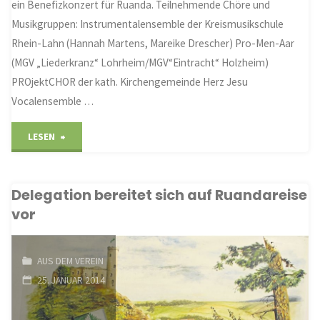
ein Benefizkonzert für Ruanda. Teilnehmende Chöre und
Ruanda"
Musikgruppen: Instrumentalensemble der Kreismusikschule
Rhein-Lahn (Hannah Martens, Mareike Drescher) Pro-Men-Aar
(MGV „Liederkranz“ Lohrheim/MGV“Eintracht“ Holzheim)
PROjektCHOR der kath. Kirchengemeinde Herz Jesu
Vocalensemble …
"Benefizkonzert
LESEN
für
Delegation bereitet sich auf Ruandareise
Ruanda"
vor
AUS DEM VEREIN
25. JANUAR 2014