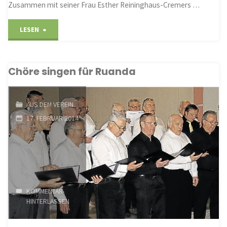
Zusammen mit seiner Frau Esther Reininghaus-Cremers …
"In
LESEN
Ruanda
Chöre singen für Ruanda
neuen
Blick
AUS DEM VEREIN
aufs
17. FEBRUAR 2014
Leben
entdeckt"
KOMMENTAR
HINTERLASSEN