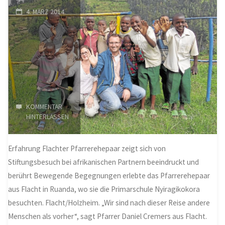
4. MÄRZ 2014
KOMMENTAR
HINTERLASSEN
Erfahrung Flachter Pfarrerehepaar zeigt sich von
Stiftungsbesuch bei afrikanischen Partnern beeindruckt und
berührt Bewegende Begegnungen erlebte das Pfarrerehepaar
aus Flacht in Ruanda, wo sie die Primarschule Nyiragikokora
besuchten. Flacht/Holzheim. „Wir sind nach dieser Reise andere
Menschen als vorher“, sagt Pfarrer Daniel Cremers aus Flacht.