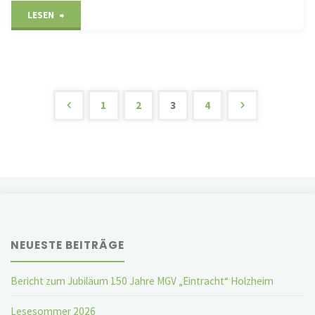
"Fruchtbare
LESEN
Partnerschaft
gefeiert"
1
2
3
4
Seitennummerierung
der
Beiträge
NEUESTE BEITRÄGE
Bericht zum Jubiläum 150 Jahre MGV „Eintracht“ Holzheim
Lesesommer 2026