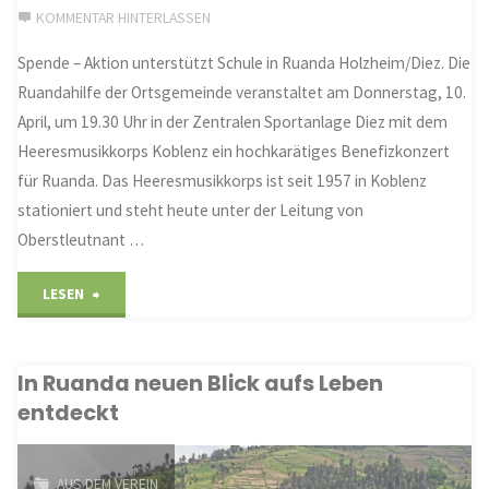
KOMMENTAR HINTERLASSEN
dem
Spende – Aktion unterstützt Schule in Ruanda Holzheim/Diez. Die
Heeresmusikkorps
Ruandahilfe der Ortsgemeinde veranstaltet am Donnerstag, 10.
Koblenz
April, um 19.30 Uhr in der Zentralen Sportanlage Diez mit dem
Heeresmusikkorps Koblenz ein hochkarätiges Benefizkonzert
in
für Ruanda. Das Heeresmusikkorps ist seit 1957 in Koblenz
der
stationiert und steht heute unter der Leitung von
Oberstleutnant …
Sporthalle
"Benefizkonzert
LESEN
der
mit
Zentralen
In Ruanda neuen Blick aufs Leben
dem
Sportanlage
entdeckt
Heeresmusikkorps"
Diez"
AUS DEM VEREIN