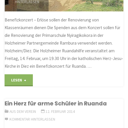
HINTERLASSEN
Benefizkonzert – Erlöse sollen der Renovierung von
Klassenräumen dienen Die Spenden aus dem Konzert sollen für
die Renovierung der Primarschule Nyiragikokora in der
Holzheimer Partnergemeinde Rambura verwendet werden.
Holzheim/Diez. Die Holzheimer Ruandahilfe veranstaltet am
Freitag, 14. Februar, um 19.30 Uhr in der katholischen Herz-Jesu-
Kirche in Diez ein Benefizkonzert für Ruanda. …
"Musik
LESEN
erklingt
Ein Herz für arme Schüler in Ruanda
für
AUS DEM VEREIN
12. FEBRUAR 2014
Ruandas
KOMMENTAR HINTERLASSEN
Kinder"