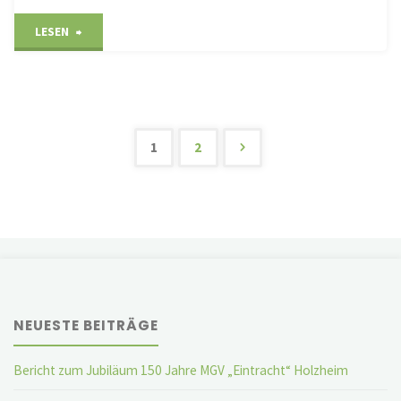
"Muss
LESEN
Liebe
schön
sein"
1
2
Seitennummerier
der
Beiträge
NEUESTE BEITRÄGE
Bericht zum Jubiläum 150 Jahre MGV „Eintracht“ Holzheim