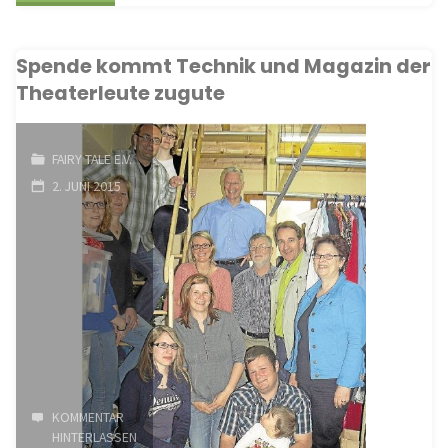
Tale
Spende kommt Technik und Magazin der
Holzheim
Theaterleute zugute
e.V."
FAIRY TALE E.V.
2. JUNI 2015
KOMMENTAR
HINTERLASSEN