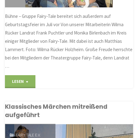
Bühne – Gruppe Fairy-Tale bereitet sich außerdem auf
Geburtstagsfeier im Juli vor Von unserer Mitarbeiterin Wilma
Rücker Landrat Frank Puchtler und Monika Birlenbach im Kreis
einiger Mitglieder von Fairy-Tale. Mit dabei ist auch Matthias
Lammert. Foto: Wilma Rücker Holzheim. Große Freude herrschte
bei den Mitgliedern der Theatergruppe Fairy-Tale, denn Landrat
…
"Spende
LESEN
kommt
Klassisches Märchen mitreißend
Technik
aufgeführt
und
Magazin
FAIRY TALE E.V.