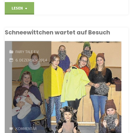
"Klassisches
LESEN
Märchen
Schneewittchen wartet auf Besuch
mitreißend
aufgeführt"
FAIRY TALE E.V.
6. DEZEMBER 2014
KOMMENTAR