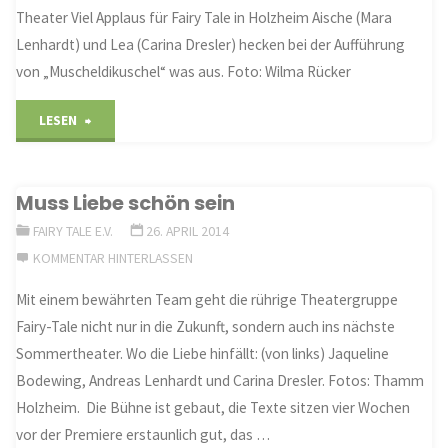
Theater Viel Applaus für Fairy Tale in Holzheim Aische (Mara
Lenhardt) und Lea (Carina Dresler) hecken bei der Aufführung
von „Muscheldikuschel“ was aus. Foto: Wilma Rücker
"Turbulente
LESEN
Komödie
Muss Liebe schön sein
geboten"
FAIRY TALE E.V.
26. APRIL 2014
KOMMENTAR HINTERLASSEN
Mit einem bewährten Team geht die rührige Theatergruppe
Fairy-Tale nicht nur in die Zukunft, sondern auch ins nächste
Sommertheater. Wo die Liebe hinfällt: (von links) Jaqueline
Bodewing, Andreas Lenhardt und Carina Dresler. Fotos: Thamm
Holzheim. Die Bühne ist gebaut, die Texte sitzen vier Wochen
vor der Premiere erstaunlich gut, das …