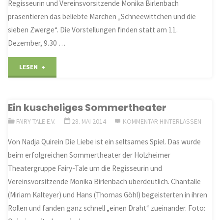
Regisseurin und Vereinsvorsitzende Monika Birlenbach
präsentieren das beliebte Märchen „Schneewittchen und die
sieben Zwerge“. Die Vorstellungen finden statt am 11.
Dezember, 9.30 …
"Schneewittchen
LESEN
und
Ein kuscheliges Sommertheater
die
FAIRY TALE E.V.
28. MAI 2014
KOMMENTAR HINTERLASSEN
sieben
Von Nadja Quirein Die Liebe ist ein seltsames Spiel. Das wurde
Zwerge
beim erfolgreichen Sommertheater der Holzheimer
Theatergruppe Fairy-Tale um die Regisseurin und
in
Vereinsvorsitzende Monika Birlenbach überdeutlich. Chantalle
Holzheim"
(Miriam Kalteyer) und Hans (Thomas Göhl) begeisterten in ihren
Rollen und fanden ganz schnell „einen Draht“ zueinander. Foto: