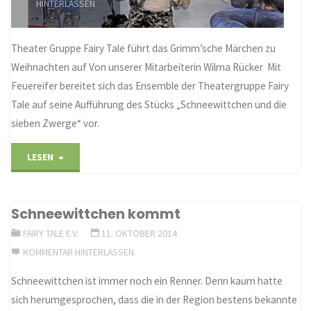
HINTERLASSEN
Theater Gruppe Fairy Tale führt das Grimm’sche Märchen zu
Weihnachten auf Von unserer Mitarbeiterin Wilma Rücker Mit
Feuereifer bereitet sich das Ensemble der Theatergruppe Fairy
Tale auf seine Aufführung des Stücks „Schneewittchen und die
sieben Zwerge“ vor.
"Schneewittchen
LESEN
wartet
Schneewittchen kommt
auf
FAIRY TALE E.V.
11. OKTOBER 2014
Besuch"
KOMMENTAR HINTERLASSEN
Schneewittchen ist immer noch ein Renner. Denn kaum hatte
sich herumgesprochen, dass die in der Region bestens bekannte