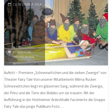
12. DEZEMBER 2014
der
Theaterleute
zugute"
KOMMENTAR
HINTERLASSEN
Auftritt – Premiere „Schneewittchen und die sieben Zwerge“ von
Theater Fairy Tale Von unserer Mitarbeiterin Wilma Rücker
Schneewittchen liegt im gläsernen Sarg, während die Zwerge,
der Prinz und die Tiere des Waldes um sie trauern. Mit der
Aufführung in der Holzheimer Ardeckhalle faszinierte die Gruppe
Fairy Tale das junge Publikum.Foto: …