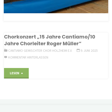
Chorkonzert „15 Jahre Cantiamo/10
Jahre Chorleiter Roger Müller“
CANTIAMO GEMISCHTER CHOR HOLZHEIM E.V.
9. JUNI 2025
KOMMENTAR HINTERLASSEN
"Chorkonzert
LESEN
„15
Jahre
Cantiamo/10