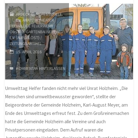
geplant"
Nachmittag
ARDECK-BURGFESTSPIELE
E.V. AMATEURTHEATER
/
lockte
FREIWILLIGE FEUERWEHR
/
OBST- U. GARTENBAUVEREIN
viele
E.V. (AUFGELÖST)
/
ZEITUNGSARTIKEL
in
15. APRIL 2016
die
KOMMENTAR HINTERLASSEN
Natur"
Umwelttag Helfer fanden nicht mehr viel Unrat Holzheim. „Die
Menschen sind umweltbewusster geworden“, stellte der
Beigeordnete der Gemeinde Holzheim, Karl-August Meyer, am
Ende des Umwelttages erfreut fest. Zu dem Großreinemachen
hatte die Gemeinde Holzheim alle Vereine und auch
Privatpersonen eingeladen. Dem Aufruf waren die