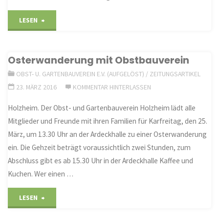
"Umwelttag
LESEN
in
Osterwanderung mit Obstbauverein
Holzheim:
OBST- U. GARTENBAUVEREIN E.V. (AUFGELÖST)
/
ZEITUNGSARTIKEL
Jugendwehr
23. MÄRZ 2016
KOMMENTAR HINTERLASSEN
im
Holzheim. Der Obst- und Gartenbauverein Holzheim lädt alle
Mitglieder und Freunde mit ihren Familien für Karfreitag, den 25.
Umwelteinsatz"
März, um 13.30 Uhr an der Ardeckhalle zu einer Osterwanderung
ein. Die Gehzeit beträgt voraussichtlich zwei Stunden, zum
Abschluss gibt es ab 15.30 Uhr in der Ardeckhalle Kaffee und
Kuchen. Wer einen …
"Osterwanderung
LESEN
mit