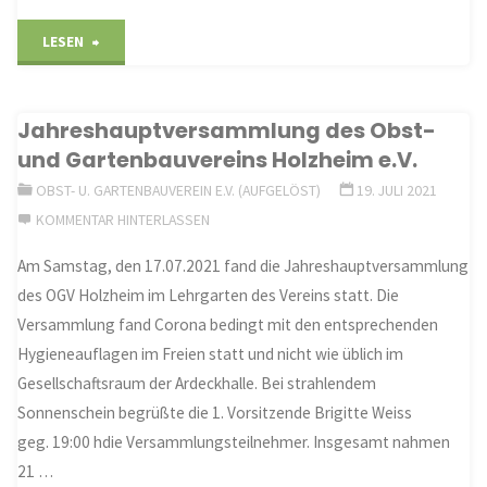
der
""
LESEN
Jahreshauptversammlung
Jahreshauptversammlung des Obst-
am
und Gartenbauvereins Holzheim e.V.
20.01.2023
OBST- U. GARTENBAUVEREIN E.V. (AUFGELÖST)
19. JULI 2021
die
KOMMENTAR HINTERLASSEN
Am Samstag, den 17.07.2021 fand die Jahreshauptversammlung
Auflösung
des OGV Holzheim im Lehrgarten des Vereins statt. Die
des
Versammlung fand Corona bedingt mit den entsprechenden
Hygieneauflagen im Freien statt und nicht wie üblich im
Obst
Gesellschaftsraum der Ardeckhalle. Bei strahlendem
und
Sonnenschein begrüßte die 1. Vorsitzende Brigitte Weiss
geg. 19:00 hdie Versammlungsteilnehmer. Insgesamt nahmen
Gartenbauvereins
21 …