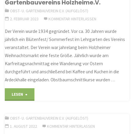
Gartenbauvereins Holzheime.V.
OBST- U. GARTENBAUVEREIN E.V. (AUFGELÖST)
2. FEBRUAR 2023
KOMMENTAR HINTERLASSEN
Der Verein wurde 1934 gegründet. Vor ca. 30 Jahren wurde
jährlich ein Blütenfest/ Sommerfest im Lehrgarten des Vereins
veranstaltet. Der Verein war jahrelang beim Holzheimer
Weihnachtsmarkt eine feste Größe. Jährlich wurde am
Karfreitagsnachmittag eine Wanderung vor Ostern
durchgeführt und anschließend bei Kaffee und Kuchen in die
Ardeckhalle eingeladen. Obstbaumschnittkurse wurden …
"Mitglieder/-
LESEN
innen
OBST- U. GARTENBAUVEREIN E.V. (AUFGELÖST)
beschließen
1. AUGUST 2022
KOMMENTAR HINTERLASSEN
bei