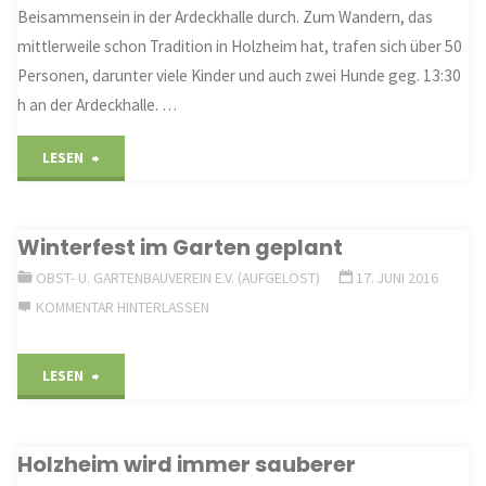
Beisammensein in der Ardeckhalle durch. Zum Wandern, das
mittlerweile schon Tradition in Holzheim hat, trafen sich über 50
Personen, darunter viele Kinder und auch zwei Hunde geg. 13:30
h an der Ardeckhalle. …
"Frühlingswanderung
LESEN
des
Winterfest im Garten geplant
Obst-
OBST- U. GARTENBAUVEREIN E.V. (AUFGELÖST)
17. JUNI 2016
und
KOMMENTAR HINTERLASSEN
Gartenbauvereins
"Winterfest
LESEN
Holzheim
im
am
Holzheim wird immer sauberer
Garten
Karfreitag