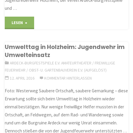
Jugendfeuerwehr Holzheim, der Verein Ardeck-Burgfestspiele
und …
"Holzheim
LESEN
wird
Umwelttag in Holzheim: Jugendwehr im
immer
Umwelteinsatz
sauberer"
ARDECK-BURGFESTSPIELE E.V. AMATEURTHEATER
/
FREIWILLIGE
FEUERWEHR
/
OBST- U. GARTENBAUVEREIN E.V. (AUFGELÖST)
12. APRIL 2016
KOMMENTAR HINTERLASSEN
Foto: Westerweg Saubere Ortschaft, saubere Gemarkung – diese
Erwartung sollte sich beim Umwelttag in Holzheim wieder
einmal bestätigen. Nur wenige freiwillige Helfer mussten in der
Ortschaft, an Feldwegen, auf dem Rad- und Wanderweg sowie
rund um die Burgruine Ardeck nur wenig Unrat einsammeln.
Dennoch stießen die von der Jugendfeuerwehr unterstützten …