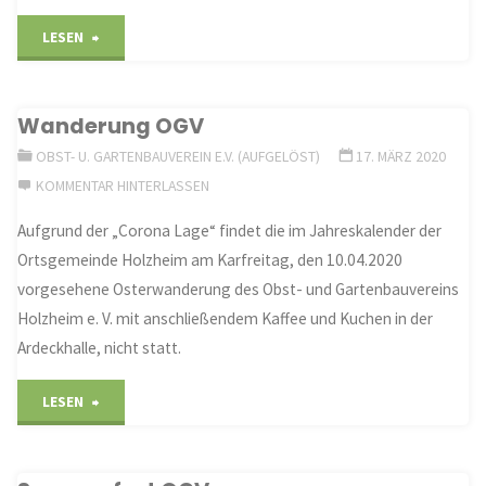
Holzheime.V."
"Jahreshauptversammlung
LESEN
des
Wanderung OGV
Obst-
OBST- U. GARTENBAUVEREIN E.V. (AUFGELÖST)
17. MÄRZ 2020
und
KOMMENTAR HINTERLASSEN
Gartenbauvereins
Aufgrund der „Corona Lage“ findet die im Jahreskalender der
Ortsgemeinde Holzheim am Karfreitag, den 10.04.2020
Holzheim
vorgesehene Osterwanderung des Obst- und Gartenbauvereins
e.V."
Holzheim e. V. mit anschließendem Kaffee und Kuchen in der
Ardeckhalle, nicht statt.
"Wanderung
LESEN
OGV"