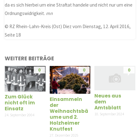
da es sich hierbei um eine Straftat handele und nicht nur um eine
Ordnungswidrigkeit.
mn
© RZ Rhein-Lahn-Kreis (Ost) Diez vom Dienstag, 12. April 2016,
Seite 18
WEITERE BEITRÄGE
0
0
0
Neues aus
Zum Glück
Einsammeln
dem
nicht oft im
der
Amtsblatt
Einsatz
Weihnachtsbä
10. September 2024
24. September 2004
ume und 2.
Holzheimer
Knutfest
27. Dezember 2025