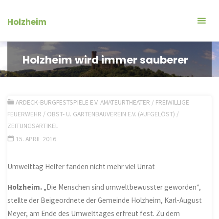
Zum
Inhalt
Holzheim
springen
Holzheim wird immer sauberer
ARDECK-BURGFESTSPIELE E.V. AMATEURTHEATER
/
FREIWILLIGE
FEUERWEHR
/
OBST- U. GARTENBAUVEREIN E.V. (AUFGELÖST)
/
ZEITUNGSARTIKEL
15. APRIL 2016
Umwelttag Helfer fanden nicht mehr viel Unrat
Holzheim.
„Die Menschen sind umweltbewusster geworden“,
stellte der Beigeordnete der Gemeinde Holzheim, Karl-August
Meyer, am Ende des Umwelttages erfreut fest. Zu dem