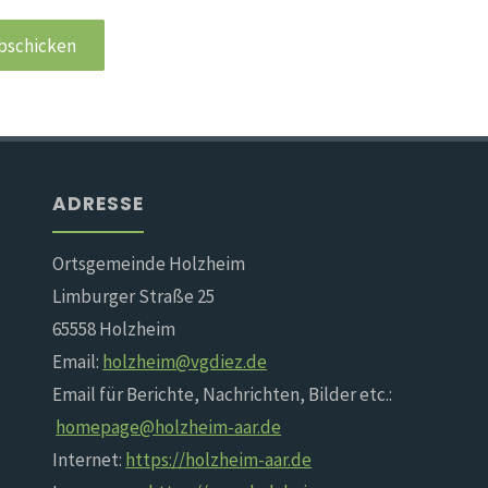
ADRESSE
Ortsgemeinde Holzheim
Limburger Straße 25
65558 Holzheim
Email:
holzheim@vgdiez.de
Email für Berichte, Nachrichten, Bilder etc.:
homepage@holzheim-aar.de
Internet:
https://holzheim-aar.de