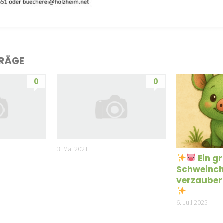
TRÄGE
0
0
3. Mai 2021
Ein g
Schweinc
verzauber
6. Juli 2025