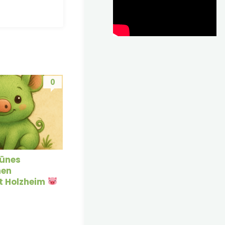
0
rünes
hen
t Holzheim