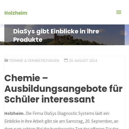
Zum
Inhalt
Holzheim
springen
DiaSys gibt Einblicke in ihre
Produkte
TERMINE & VERANSTALTUNGEN
20. AUGUST 2014
Chemie –
Ausbildungsangebote für
Schüler interessant
Holzheim.
Die Firma DiaSys Diagnostic Systems lädt ein:
Einblicke in ihre Arbeit gibt sie am Samstag, 20. September, an
dem zum achten Mal der bundesweite Tag der offenen Tür der