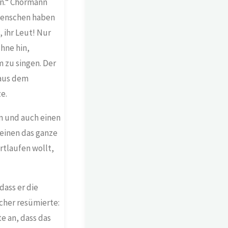
en.“ Chormann
 Menschen haben
 ihr Leut! Nur
hne hin,
 zu singen. Der
 aus dem
e.
n und auch einen
 einen das ganze
rtlaufen wollt,
dass er die
cher resümierte:
te an, dass das