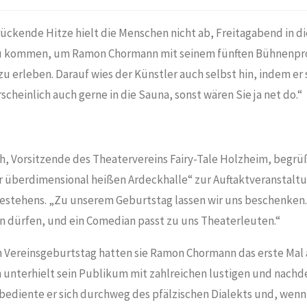
ückende Hitze hielt die Menschen nicht ab, Freitagabend in d
u kommen, um Ramon Chormann mit seinem fünften Bühnenpr
e zu erleben. Darauf wies der Künstler auch selbst hin, indem er 
cheinlich auch gerne in die Sauna, sonst wären Sie ja net do.“
h, Vorsitzende des Theatervereins Fairy-Tale Holzheim, begrü
r überdimensional heißen Ardeckhalle“ zur Auftaktveranstaltun
estehens. „Zu unserem Geburtstag lassen wir uns beschenken. E
n dürfen, und ein Comedian passt zu uns Theaterleuten.“
 Vereinsgeburtstag hatten sie Ramon Chormann das erste Mal 
 unterhielt sein Publikum mit zahlreichen lustigen und nachd
 bediente er sich durchweg des pfälzischen Dialekts und, wenn