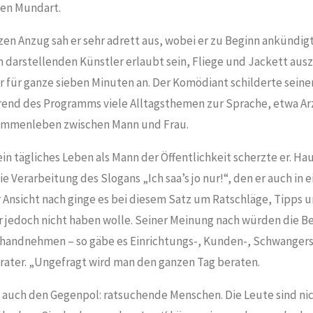
hen Mundart.
en Anzug sah er sehr adrett aus, wobei er zu Beginn ankündigt
 darstellenden Künstler erlaubt sein, Fliege und Jackett ausz
er für ganze sieben Minuten an. Der Komödiant schilderte sei
end des Programms viele Alltagsthemen zur Sprache, etwa A
sammenleben zwischen Mann und Frau.
in tägliches Leben als Mann der Öffentlichkeit scherzte er. H
 Verarbeitung des Slogans „Ich saa’s jo nur!“, den er auch in 
r Ansicht nach ginge es bei diesem Satz um Ratschläge, Tipps un
 jedoch nicht haben wolle. Seiner Meinung nach würden die Be
andnehmen – so gäbe es Einrichtungs-, Kunden-, Schwangersc
ater. „Ungefragt wird man den ganzen Tag beraten.
s auch den Gegenpol: ratsuchende Menschen. Die Leute sind ni