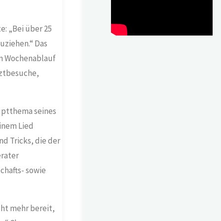
e: „Bei über 25
uziehen.“ Das
nen Wochenablauf
rztbesuche,
auptthema seines
einem Lied
d Tricks, die der
rater
hafts- sowie
cht mehr bereit,