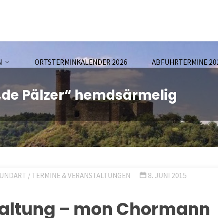
N
ORTSTERMINKALENDER 2026
ABFUHRTERMINE 20
„de Pälzer“ hemdsärmelig
MUNDART
/
TERMINE & VERANSTALTUNGEN
8. JUNI 2015
altung – mon Chormann