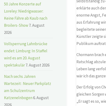
selbstständig zu
50 Jahre Konzerte auf
erklärte auch de
Loreley: Niedrigwasser:
enorme Angst, Feh
Keine Fähre ab Kaub nach
aus Erfahrung wi
Broilers-Show
7. August
begleitete seinen
2026
Künstler zeigte 
Publikum auftrat
Vollsperrung Lahnbrücke
endet: Limburg: In Staffel
Chormann brach e
wird es am 20. August
Ratschlag abzuleh
spektakulär
7. August 2026
Leben lang verfol
wär ich das ganz
Nach sechs Jahren
Wartezeit : Neuer Parkplatz
Der Erfolg von Ch
am Schulzentrum
gleichen Sorgen 
Katzenelnbogen
6. August
„Er sagt es so, wi
2026