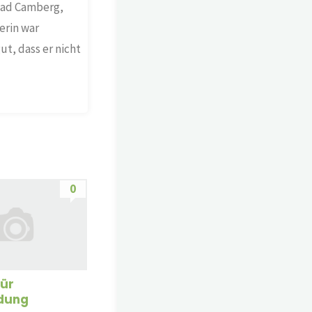
 Bad Camberg,
erin war
ut, dass er nicht
0
für
idung