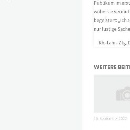
Publikum im erste
wobei sie vermute
begeistert: „Ich 
nur lustige Sach
Rh.-Lahn-Ztg. D
WEITERE BEI
16. September 2022