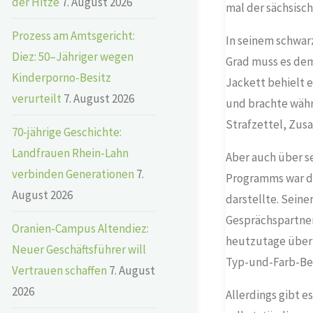
der Hitze
7. August 2026
mal der sächsisc
Prozess am Amtsgericht:
In seinem schwarz
Diez: 50–Jähriger wegen
Grad muss es dem
Kinderporno-Besitz
Jackett behielt 
verurteilt
7. August 2026
und brachte währ
Strafzettel, Zu
70-jährige Geschichte:
Landfrauen Rhein-Lahn
Aber auch über se
verbinden Generationen
7.
Programms war die
August 2026
darstellte. Seine
Gesprächspartner
Oranien-Campus Altendiez:
heutzutage überh
Neuer Geschäftsführer will
Typ-und-Farb-Ber
Vertrauen schaffen
7. August
2026
Allerdings gibt e