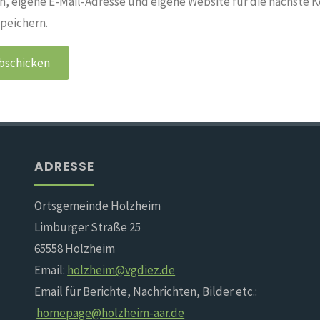
, eigene E-Mail-Adresse und eigene Website für die nächste 
peichern.
ADRESSE
Ortsgemeinde Holzheim
Limburger Straße 25
65558 Holzheim
Email:
holzheim@vgdiez.de
Email für Berichte, Nachrichten, Bilder etc.:
homepage@holzheim-aar.de