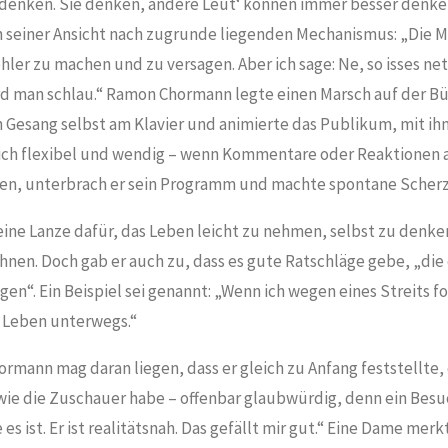
 denken. Sie denken, andere Leut‘ können immer besser denk
n seiner Ansicht nach zugrunde liegenden Mechanismus: „Die
ler zu machen und zu versagen. Aber ich sage: Ne, so isses net,
rd man schlau.“ Ramon Chormann legte einen Marsch auf der Bü
 Gesang selbst am Klavier und animierte das Publikum, mit ihm
sich flexibel und wendig – wenn Kommentare oder Reaktionen
en, unterbrach er sein Programm und machte spontane Scherz
ine Lanze dafür, das Leben leicht zu nehmen, selbst zu denke
nen. Doch gab er auch zu, dass es gute Ratschläge gebe, „die
gen“. Ein Beispiel sei genannt: „Wenn ich wegen eines Streits fo
e Leben unterwegs.“
ormann mag daran liegen, dass er gleich zu Anfang feststellte, 
wie die Zuschauer habe – offenbar glaubwürdig, denn ein Besu
e es ist. Er ist realitätsnah. Das gefällt mir gut.“ Eine Dame merk