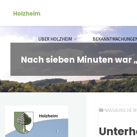
Zum
Holzheim
Inhalt
springen
ÜBER HOLZHEIM
BEKANNTMACHUNGE
Nach sieben Minuten war 
NASSAUISCHE 
Unterh