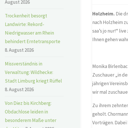
August 2026
Holzheim.
Die dr
Trockenheit besorgt
nach Holzheim z
Landwirte: Rekord-
saa’s jo nur!“ liv
Niedrigwasser am Rhein
Ihnen gehen wahrs
behindert Erntetransporte
8. August 2026
Missverständnis in
Monika Birlenbac
Verwaltung: Wildhecke:
Zuschauer „in de
Stadt Limburg kriegt Rüffel
jährigen Vereinsb
8. August 2026
wir mal zuschaue
Von Diez bis Kirchberg:
Zu ihrem zehnten
Obdachlose leiden in
geholt. Chormann
besonderem Maße unter
Vorträgen. Dabei