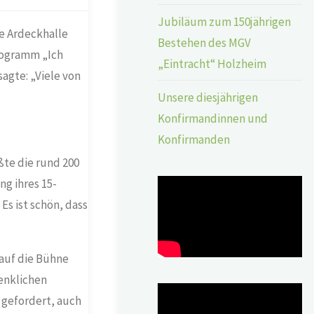
Jubiläum zum 150jährigen
ie Ardeckhalle
Bestehen des MGV
ogramm „Ich
„Eintracht“ Holzheim
sagte: „Viele von
Unsere diesjährigen
Konfirmandinnen und
Konfirmanden
ßte die rund 200
g ihres 15-
s ist schön, dass
auf die Bühne
enklichen
 gefordert, auch