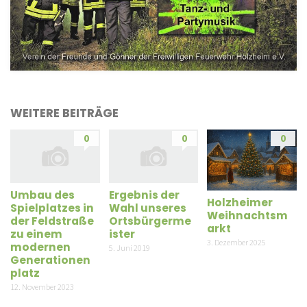
WEITERE BEITRÄGE
0
0
0
Umbau des
Ergebnis der
Holzheimer
Spielplatzes in
Wahl unseres
Weihnachtsm
der Feldstraße
Ortsbürgerme
arkt
zu einem
ister
3. Dezember 2025
modernen
5. Juni 2019
Generationen
platz
12. November 2023