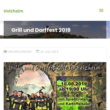
Zum
Inhalt
Holzheim
springen
Grill und Dorffest 2019
UNCATEGORIZED
29. JULI 2019