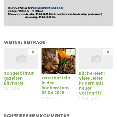
WEITERE BEITRÄGE
0
0
0
Sonderöffnun
Büchereien:
Osterbasteln
gszeiten
Viele Leiter
in der
Bücherei
hadern mit
Bücherei am
neuer
28. Mai 2020
03.04.2025
Vorschrift
20. März 2025
1. Dezember 2014
SCHREIBE EINEN KOMMENTAR