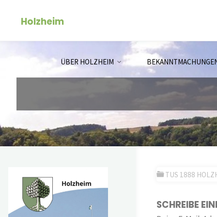
Zum
Holzheim
Inhalt
springen
ÜBER HOLZHEIM
BEKANNTMACHUNGE
TUS 1888 HOLZ
SCHREIBE EI