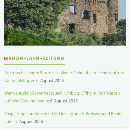
RHEIN-LAHN-ZEITUNG
Nach sechs Jahren Wartezeit : Neuer Parkplatz am Schulzentrum
Katzenelnbogen
6. August 2026
Wann sprudelt Gewerbesteuer?: Limburg-Offheim: Das Warten
auf eine Verkehrslösung
6. August 2026
Abspaltung von Koblenz : Die Linke gründet Kreisverband Rhein-
Lahn
6. August 2026