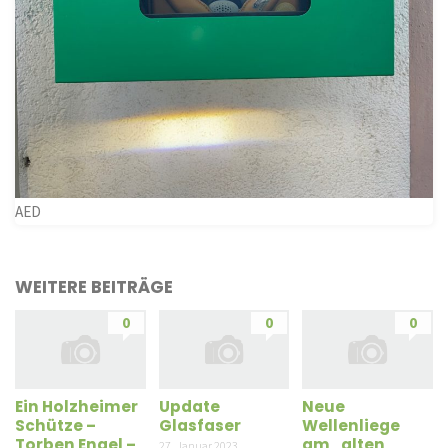
AED
WEITERE BEITRÄGE
0
0
0
Ein Holzheimer
Update
Neue
Schütze –
Glasfaser
Wellenliege
Torben Engel –
am „alten
27. Januar 2023