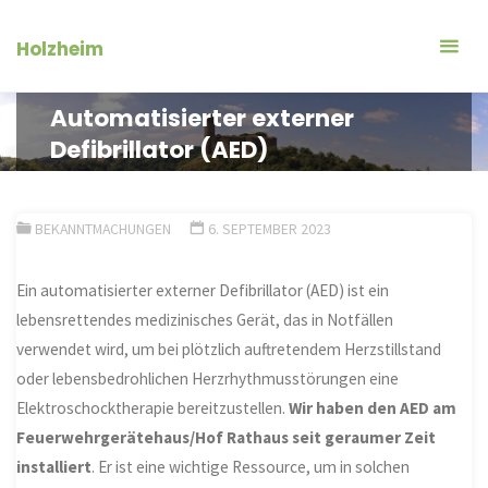
Zum
Inhalt
Holzheim
springen
Automatisierter externer
Defibrillator (AED)
BEKANNTMACHUNGEN
6. SEPTEMBER 2023
Ein automatisierter externer Defibrillator (AED) ist ein
lebensrettendes medizinisches Gerät, das in Notfällen
verwendet wird, um bei plötzlich auftretendem Herzstillstand
oder lebensbedrohlichen Herzrhythmusstörungen eine
Elektroschocktherapie bereitzustellen.
Wir haben den AED am
Feuerwehrgerätehaus/Hof Rathaus seit geraumer Zeit
installiert
. Er ist eine wichtige Ressource, um in solchen