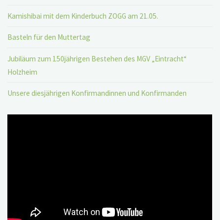
Kamishibai mit dem Kinderbuch ZOGG am 21.05.
Basteln für den Muttertag
Jubiläum zum 150jährigen Bestehen des MGV „Eintracht“
Holzheim
Unsere diesjährigen Konfirmandinnen und Konfirmanden