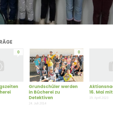
TRÄGE
0
0
Grundschüler werden
gszeiten
Aktionsn
in Bücherei zu
herei
16. Mai mi
Detektiven
19. April 2023
24. Juli 2014