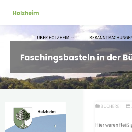
Zum
Holzheim
Inhalt
springen
ÜBER HOLZHEIM
BEKANNTMACHUNGE
Faschingsbasteln in der B
BÜCHEREI
Hier waren fleißi