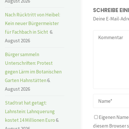
August 2026
SCHREIBE EI
Nach Rücktritt von Heibel:
Deine E-Mail-Adre
Kein neuer Bürgermeister
für Fachbach in Sicht
6.
August 2026
Bürger sammeln
Unterschriften: Protest
gegen Lärm im Botanischen
Garten Hahnstätten
6.
August 2026
Stadtrat hat getagt:
Lahnstein: Lahnquerung
Eigenen Namen
kostet 14 Millionen Euro
6.
diesem Browser s
August 2026