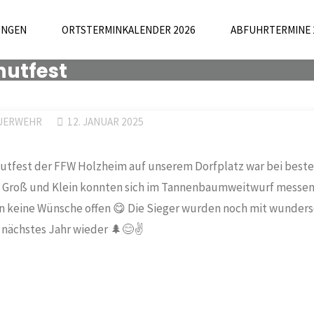
UNGEN
ORTSTERMINKALENDER 2026
ABFUHRTERMINE 
nutfest
EUERWEHR
12. JANUAR 2025
Knutfest der FFW Holzheim auf unserem Dorfplatz war bei best
👍 Groß und Klein konnten sich im Tannenbaumweitwurf messen
n keine Wünsche offen 😋 Die Sieger wurden noch mit wunder
 nächstes Jahr wieder 🌲😊✌️