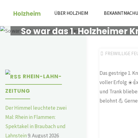
Zum
Holzheim
Inhalt
ÜBER HOLZHEIM
BEKANNTMACH
springen
So war das 1. Holzheimer K
FREIWILLIGE F
Das gestrige 1. 
RHEIN-LAHN-
voller Erfolg ☀️
ZEITUNG
und Trank bliebe
belohnt 💪 Gerne
Der Himmel leuchtete zwei
Mal: Rhein in Flammen:
Spektakel in Braubach und
Lahnstein
9. August 2026