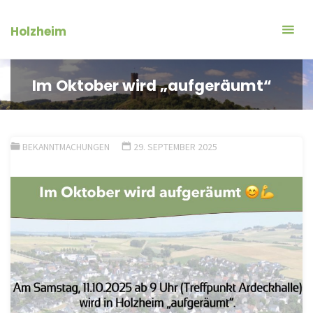
Zum
Inhalt
Holzheim
springen
Im Oktober wird „aufgeräumt“
BEKANNTMACHUNGEN
29. SEPTEMBER 2025