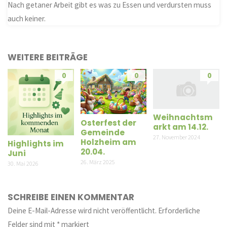
Nach getaner Arbeit gibt es was zu Essen und verdursten muss
auch keiner.
WEITERE BEITRÄGE
0
0
0
Weihnachtsm
Osterfest der
arkt am 14.12.
Gemeinde
27. November 2024
Holzheim am
Highlights im
20.04.
Juni
26. März 2025
30. Mai 2026
SCHREIBE EINEN KOMMENTAR
Deine E-Mail-Adresse wird nicht veröffentlicht.
Erforderliche
Felder sind mit
*
markiert