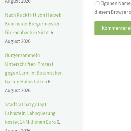
August 2026
Eigenen Namen
diesem Browser s
Nach Rücktritt von Heibel:
Kein neuer Bürgermeister
für Fachbach in Sicht
6.
August 2026
Bürger sammeln
Unterschriften: Protest
gegen Lärm im Botanischen
Garten Hahnstätten
6.
August 2026
Stadtrat hat getagt:
Lahnstein: Lahnquerung
kostet 14 Millionen Euro
6.
August 2026