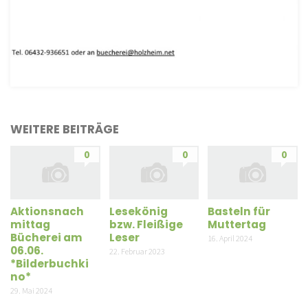
WEITERE BEITRÄGE
0
0
0
Aktionsnach
Lesekönig
Basteln für
mittag
bzw. Fleißige
Muttertag
Bücherei am
Leser
16. April 2024
06.06.
22. Februar 2023
*Bilderbuchki
no*
29. Mai 2024