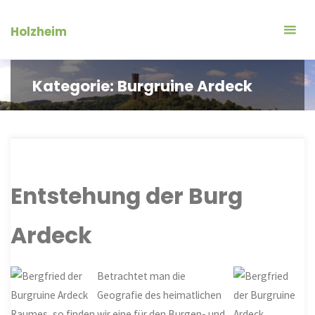
Zum
Inhalt
Holzheim
springen
Kategorie:
Burgruine Ardeck
Entstehung der Burg
Ardeck
Betrachtet man die
Geografie des heimatlichen
Raumes, so finden wir eine für den Burgen- und