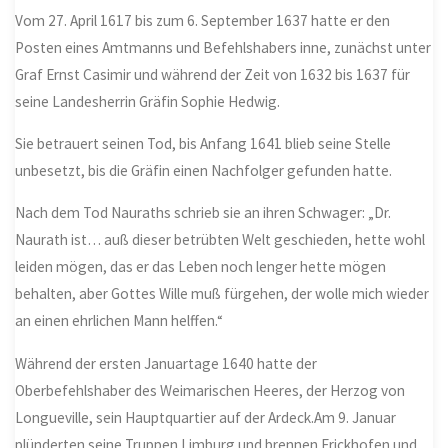
Vom 27. April 1617 bis zum 6. September 1637 hatte er den
Posten eines Amtmanns und Befehlshabers inne, zunächst unter
Graf Ernst Casimir und während der Zeit von 1632 bis 1637 für
seine Landesherrin Gräfin Sophie Hedwig.
Sie betrauert seinen Tod, bis Anfang 1641 blieb seine Stelle
unbesetzt, bis die Gräfin einen Nachfolger gefunden hatte.
Nach dem Tod Nauraths schrieb sie an ihren Schwager: „Dr.
Naurath ist… auß dieser betrübten Welt geschieden, hette wohl
leiden mögen, das er das Leben noch lenger hette mögen
behalten, aber Gottes Wille muß fürgehen, der wolle mich wieder
an einen ehrlichen Mann helffen.“
Während der ersten Januartage 1640 hatte der
Oberbefehlshaber des Weimarischen Heeres, der Herzog von
Longueville, sein Hauptquartier auf der Ardeck.Am 9. Januar
plünderten seine Truppen Limburg und brennen Frickhofen und