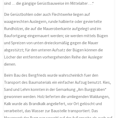
sind … die gängige Gerüstbauweise im Mittelalter . . .“
Die Gerüstbohlen oder auch Flechtwerke liegen auf
waagerechten Auslegern, runde halbierte oder geviertelte
Rundhölzer, die auf die Maueroberkante aufgelegt und im
Baufortgang eingemauert werden; sie werden mittels Bügen
und Spreizen von unten dreiecksmäßig gegen die Mauer
abgestützt; für den unteren Aufsatz der Bügen können die
Löcher der entfernten vorhergehenden Reihe der Ausleger
dienen.
Beim Bau des Bergfrieds wurde wahrscheinlich fuer den
Transport des Baumaterials ein einfacher Aufzug benutzt. Kies,
Sand und Lehm konnten in der Gemarkung „Am Burggraben“
gewonnen werden. Holz lieferten die umliegenden Waldungen,
Kalk wurde als Brandkalk angeliefert, vor Ort gelöscht und
verarbeitet, das Wasser zur Baustelle transportiert. Das
Mauerwerk der Burg war sowohl auf der Außenseite als auch auf