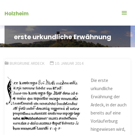
Zum
Inhalt
Holzheim
springen
erste urkundliche Erwähnung
BURGRUINE ARDECK
10. JANUAR 2014
Die erste
urkundliche
Erwähnung der
Ardeck, in der auch
bereits auf eine
Vorläuferburg
hingewiesen wird,