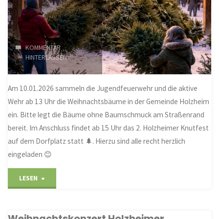
Holzheim"
KOMMENTAR
HINTERLASSEN
Am 10.01.2026 sammeln die Jugendfeuerwehr und die aktive
Wehr ab 13 Uhr die Weihnachtsbäume in der Gemeinde Holzheim
ein. Bitte legt die Bäume ohne Baumschmuck am Straßenrand
bereit. Im Anschluss findet ab 15 Uhr das 2. Holzheimer Knutfest
auf dem Dorfplatz statt 🌲. Hierzu sind alle recht herzlich
eingeladen 😊
"Einsammeln
LESEN
der
Weihnachtskonzert Holzheimer
Weihnachtsbäume