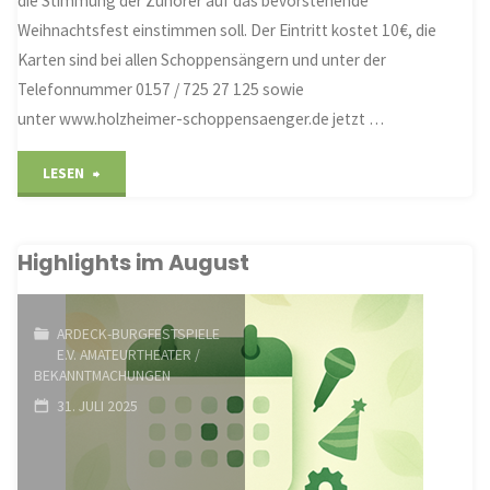
die Stimmung der Zuhörer auf das bevorstehende
Weihnachtsfest einstimmen soll. Der Eintritt kostet 10€, die
Karten sind bei allen Schoppensängern und unter der
Telefonnummer 0157 / 725 27 125 sowie
unter www.holzheimer-schoppensaenger.de jetzt …
"Weihnachtskonzert
LESEN
Holzheimer
Highlights im August
Schoppensänger"
ARDECK-BURGFESTSPIELE
E.V. AMATEURTHEATER
/
BEKANNTMACHUNGEN
31. JULI 2025