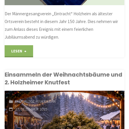
Der Männergesangverein „Eintracht“ Holzheim als ältester
Ortsverein besteht in diesem Jahr 150 Jahre. Dies nehmen wir
zum Anlass dieses Ereignis mit einem feierlichen
Jubiläumsabend zu würdigen.
"Jubiläum
LESEN
zum
Einsammeln der Weihnachtsbäume und
150jährigen
2. Holzheimer Knutfest
Bestehen
des
FREIWILLIGE FEUERWEHR
27. DEZEMBER 2025
MGV
„Eintracht“