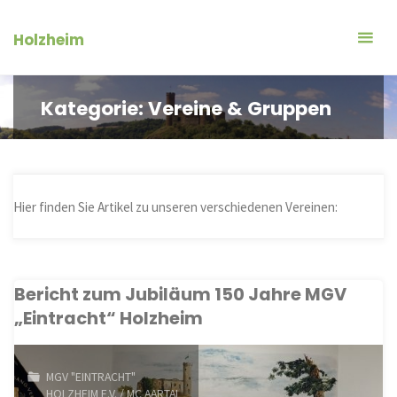
Zum
Inhalt
Holzheim
springen
Kategorie:
Vereine & Gruppen
Hier finden Sie Artikel zu unseren verschiedenen Vereinen:
Bericht zum Jubiläum 150 Jahre MGV
„Eintracht“ Holzheim
MGV "EINTRACHT"
HOLZHEIM E.V. / MC AARTAL