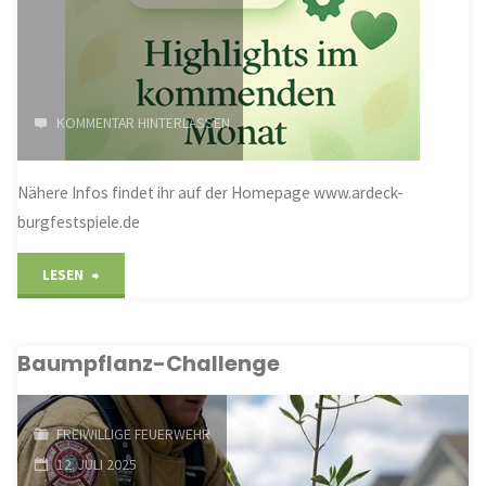
KOMMENTAR HINTERLASSEN
Nähere Infos findet ihr auf der Homepage www.ardeck-
burgfestspiele.de
"Highlights
LESEN
im
Baumpflanz-Challenge
August"
FREIWILLIGE FEUERWEHR
12. JULI 2025