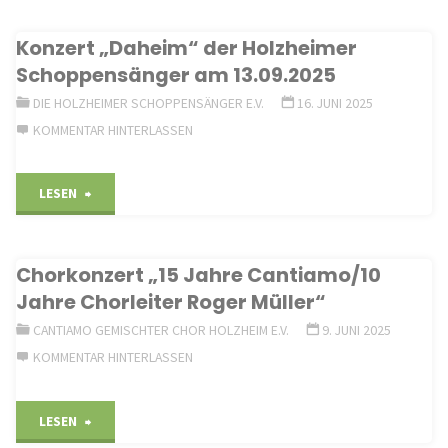
Challenge"
Konzert „Daheim“ der Holzheimer
Schoppensänger am 13.09.2025
DIE HOLZHEIMER SCHOPPENSÄNGER E.V.
16. JUNI 2025
KOMMENTAR HINTERLASSEN
"Konzert
LESEN
„Daheim“
Chorkonzert „15 Jahre Cantiamo/10
der
Jahre Chorleiter Roger Müller“
Holzheimer
CANTIAMO GEMISCHTER CHOR HOLZHEIM E.V.
9. JUNI 2025
KOMMENTAR HINTERLASSEN
Schoppensänger
am
"Chorkonzert
LESEN
13.09.2025"