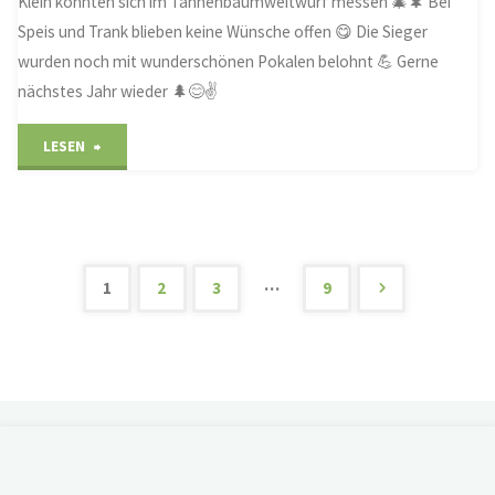
Klein konnten sich im Tannenbaumweitwurf messen 🎄🌲 Bei
Speis und Trank blieben keine Wünsche offen 😋 Die Sieger
wurden noch mit wunderschönen Pokalen belohnt 💪 Gerne
nächstes Jahr wieder 🌲😊✌️
"So
LESEN
war
das
1.
…
1
2
3
9
Seitennummerierung
Holzheimer
Knutfest"
der
Beiträge