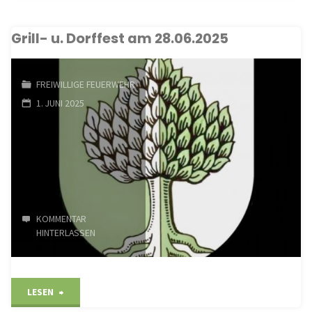
„15
Grill- u. Dorffest am 28.06.2025
Jahre
Cantiamo/10
FREIWILLIGE FEUERWEHR
Jahre
1. JUNI 2025
Chorleiter
Roger
Müller“"
KOMMENTAR
HINTERLASSEN
"Grill-
LESEN