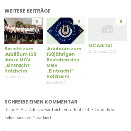
WEITERE BEITRÄGE
0
0
0
MC Aartal
Bericht zum
Jubiläum zum
23. September 2023
Jubiläum 150
150jährigen
Jahre MGV
Bestehen des
„Eintracht“
MGV
Holzheim
„Eintracht“
Holzheim
29. Juni 2026
29. April 2026
SCHREIBE EINEN KOMMENTAR
Deine E-Mail-Adresse wird nicht veröffentlicht.
Erforderliche
Felder sind mit
*
markiert