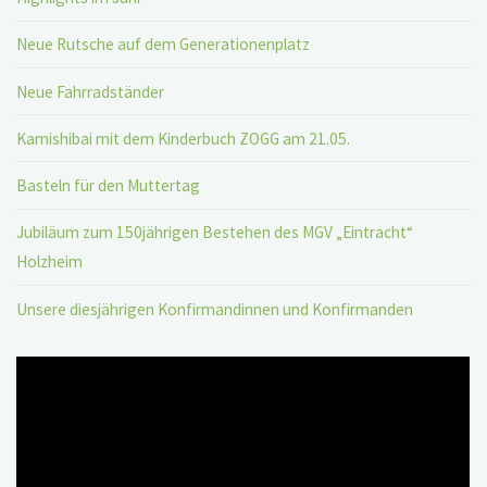
Neue Rutsche auf dem Generationenplatz
Neue Fahrradständer
Kamishibai mit dem Kinderbuch ZOGG am 21.05.
Basteln für den Muttertag
Jubiläum zum 150jährigen Bestehen des MGV „Eintracht“
Holzheim
Unsere diesjährigen Konfirmandinnen und Konfirmanden