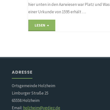
hier unten in den Aarwiesen war Platz und Was
einer Urkunde von 1595 erhält …
"Ohl’sche
LESEN
Mühle"
ADRESSE
Ortsgemeinde Holzheim
Limburger Straße 25
65558 Holzheim
Email:
holzheim@vgdiez.de