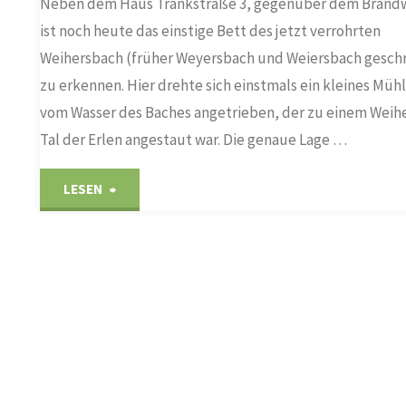
Neben dem Haus Tränkstraße 3, gegenüber dem Brandw
ist noch heute das einstige Bett des jetzt verrohrten
Weihersbach (früher Weyersbach und Weiersbach gesch
zu erkennen. Hier drehte sich einstmals ein kleines Müh
vom Wasser des Baches angetrieben, der zu einem Weih
Tal der Erlen angestaut war. Die genaue Lage …
"Mühle
LESEN
am
Weihersbach"