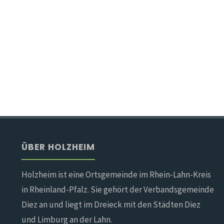
ÜBER HOLZHEIM
Holzheim ist eine Ortsgemeinde im Rhein-Lahn-Kreis
in Rheinland-Pfalz. Sie gehört der Verbandsgemeinde
Diez an und liegt im Dreieck mit den Städten Diez
und Limburg an der Lahn.