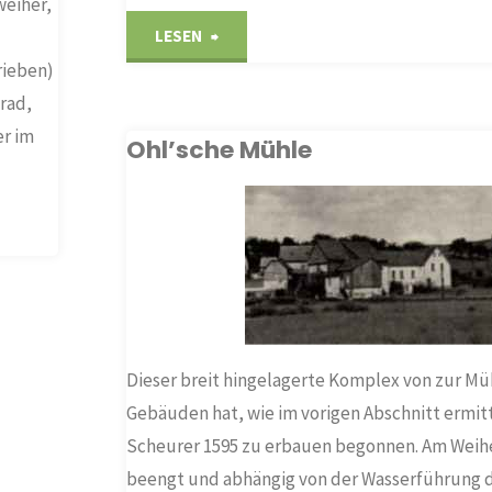
eiher,
"Ardeckermühle
LESEN
rieben)
(Hammermühle)"
lrad,
er im
Ohl’sche Mühle
FRÜHERE MÜHLEN IN
HOLZHEIM
Dieser breit hingelagerte Komplex von zur M
Gebäuden hat, wie im vorigen Abschnitt ermitte
Scheurer 1595 zu erbauen begonnen. Am Weih
beengt und abhängig von der Wasserführung d