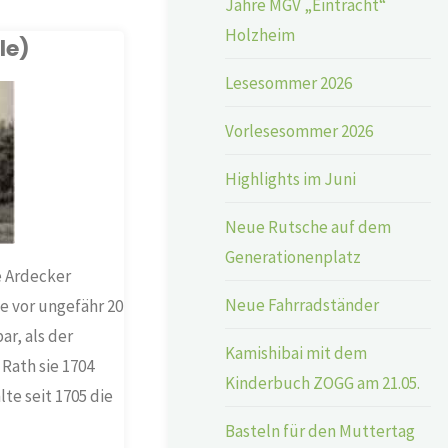
Jahre MGV „Eintracht“
Holzheim
le)
Lesesommer 2026
Vorlesesommer 2026
Highlights im Juni
Neue Rutsche auf dem
Generationenplatz
e Ardecker
Neue Fahrradständer
e vor ungefähr 20
r, als der
Kamishibai mit dem
Rath sie 1704
Kinderbuch ZOGG am 21.05.
te seit 1705 die
Basteln für den Muttertag