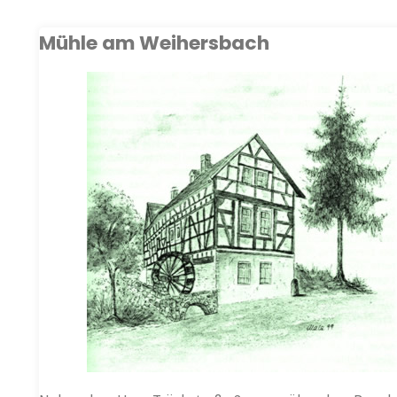
Mühle am Weihersbach
MÜHLEN IN
M