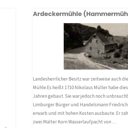
Ardeckermühle (Hammermüh
FRÜHERE MÜHLEN IN
HOLZHEIM
Landesherrlicher Besitz war zeitweise auch di
Mühle.Es heißt 1710 Nikolaus Müller habe dies
Jahren gebaut. Sie war jedoch noch unbrauchba
Limburger Bürger und Handelsmann Friedrich 
erwarb und mit hohen Kosten ausbaute. Er zahl
zwei Malter Korn Wasserlaufpacht von …