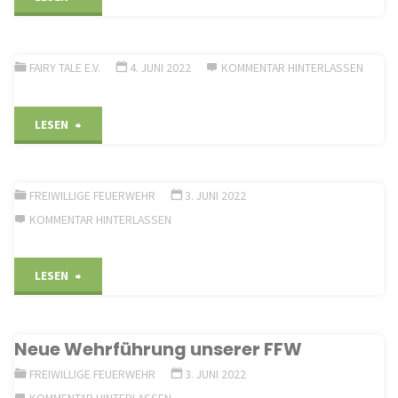
Jahreshauptversammlung
am
FAIRY TALE E.V.
4. JUNI 2022
KOMMENTAR HINTERLASSEN
20.01.2023
""
LESEN
die
Auflösung
FREIWILLIGE FEUERWEHR
3. JUNI 2022
des
KOMMENTAR HINTERLASSEN
Obst
""
LESEN
und
Gartenbauvereins
Neue Wehrführung unserer FFW
Holzheime.V."
FREIWILLIGE FEUERWEHR
3. JUNI 2022
KOMMENTAR HINTERLASSEN