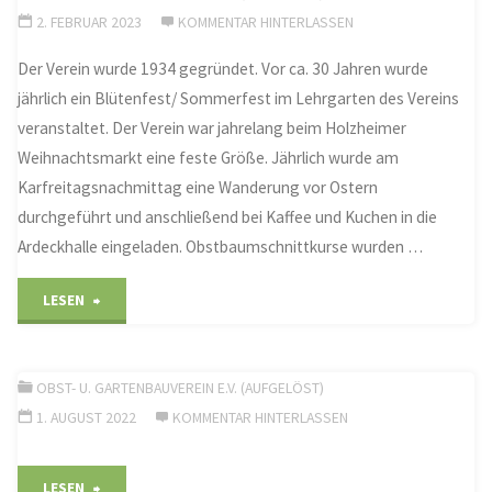
2. FEBRUAR 2023
KOMMENTAR HINTERLASSEN
Der Verein wurde 1934 gegründet. Vor ca. 30 Jahren wurde
jährlich ein Blütenfest/ Sommerfest im Lehrgarten des Vereins
veranstaltet. Der Verein war jahrelang beim Holzheimer
Weihnachtsmarkt eine feste Größe. Jährlich wurde am
Karfreitagsnachmittag eine Wanderung vor Ostern
durchgeführt und anschließend bei Kaffee und Kuchen in die
Ardeckhalle eingeladen. Obstbaumschnittkurse wurden …
"Mitglieder/-
LESEN
innen
OBST- U. GARTENBAUVEREIN E.V. (AUFGELÖST)
beschließen
1. AUGUST 2022
KOMMENTAR HINTERLASSEN
bei
der
""
LESEN