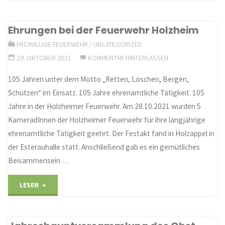
FFW
Ehrungen bei der Feuerwehr Holzheim
lädt
FREIWILLIGE FEUERWEHR
/
UNCATEGORIZED
ein
29. OKTOBER 2021
KOMMENTAR HINTERLASSEN
:-)"
105 Jahren unter dem Motto „Retten, Löschen, Bergen,
Schützen“ im Einsatz. 105 Jahre ehrenamtliche Tätigkeit. 105
Jahre in der Holzheimer Feuerwehr. Am 28.10.2021 wurden 5
KameradInnen der Holzheimer Feuerwehr für ihre langjährige
ehrenamtliche Tätigkeit geehrt. Der Festakt fand in Holzappel in
der Esterauhalle statt. Anschließend gab es ein gemütliches
Beisammensein …
"Ehrungen
LESEN
bei