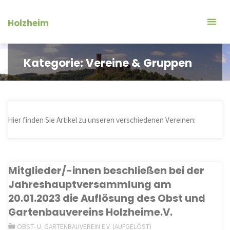
Zum
Inhalt
Holzheim
springen
Kategorie:
Vereine & Gruppen
Hier finden Sie Artikel zu unseren verschiedenen Vereinen:
Mitglieder/-innen beschließen bei der
Jahreshauptversammlung am
20.01.2023 die Auflösung des Obst und
Gartenbauvereins Holzheime.V.
OBST- U. GARTENBAUVEREIN E.V. (AUFGELÖST)