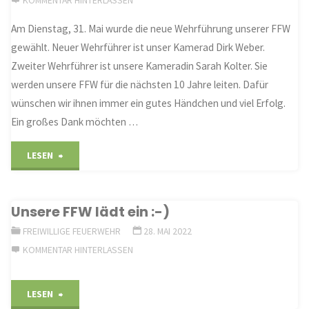
Am Dienstag, 31. Mai wurde die neue Wehrführung unserer FFW
gewählt. Neuer Wehrführer ist unser Kamerad Dirk Weber.
Zweiter Wehrführer ist unsere Kameradin Sarah Kolter. Sie
werden unsere FFW für die nächsten 10 Jahre leiten. Dafür
wünschen wir ihnen immer ein gutes Händchen und viel Erfolg.
Ein großes Dank möchten …
"Neue
LESEN
Wehrführung
Unsere FFW lädt ein :-)
unserer
FREIWILLIGE FEUERWEHR
28. MAI 2022
FFW"
KOMMENTAR HINTERLASSEN
"Unsere
LESEN