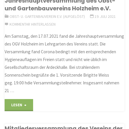
Jahreshauptversammlung des Obst-
der
und Gartenbauvereins Holzheim e.V.
Feuerwehr
OBST- U. GARTENBAUVEREIN E.V. (AUFGELÖST)
19. JULI 2021
KOMMENTAR HINTERLASSEN
Holzheim"
Am Samstag, den 17.07.2021 fand die Jahreshauptversammlung
des OGV Holzheim im Lehrgarten des Vereins statt. Die
Versammlung fand Corona bedingt mit den entsprechenden
Hygieneauflagen im Freien statt und nicht wie üblich im
Gesellschaftsraum der Ardeckhalle. Bei strahlendem
Sonnenschein begrüßte die 1. Vorsitzende Brigitte Weiss
geg. 19:00 hdie Versammlungsteilnehmer. Insgesamt nahmen
21 …
"Jahreshauptversammlung
LESEN
des
Mitgliederversammlung des Vereins der
Obst-