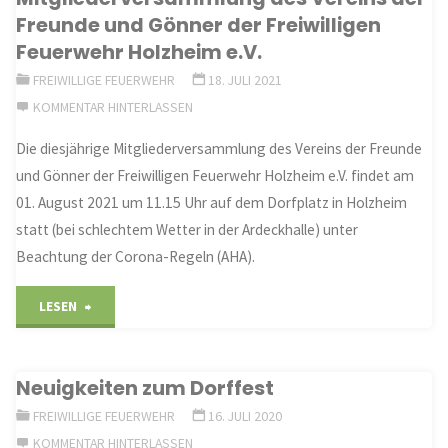
Freunde und Gönner der Freiwilligen
und
Feuerwehr Holzheim e.V.
FREIWILLIGE FEUERWEHR
18. JULI 2021
Gartenbauvereins
KOMMENTAR HINTERLASSEN
Holzheim
Die diesjährige Mitgliederversammlung des Vereins der Freunde
e.V."
und Gönner der Freiwilligen Feuerwehr Holzheim e.V. findet am
01. August 2021 um 11.15 Uhr auf dem Dorfplatz in Holzheim
statt (bei schlechtem Wetter in der Ardeckhalle) unter
Beachtung der Corona-Regeln (AHA).
"Mitgliederversammlung
LESEN
des
Neuigkeiten zum Dorffest
Vereins
FREIWILLIGE FEUERWEHR
16. JULI 2020
der
KOMMENTAR HINTERLASSEN