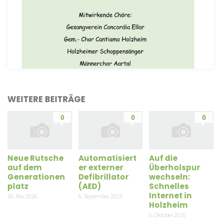
WEITERE BEITRÄGE
0
0
0
Neue Rutsche
Automatisiert
Auf die
auf dem
er externer
Überholspur
Generationen
Defibrillator
wechseln:
platz
(AED)
Schnelles
Internet in
16. Mai 2026
6. September 2023
Holzheim
5. Oktober 2016