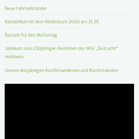
Neue Fahrradständer
Kamishibai mit dem Kinderbuch ZOGG am 21.05.
Basteln für den Muttertag
Jubiläum zum 150jährigen Bestehen des MGV „Eintracht“
Holzheim
Unsere diesjährigen Konfirmandinnen und Konfirmanden