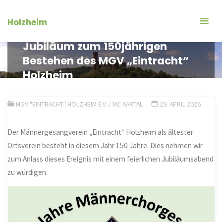
Zum
Inhalt
Holzheim
springen
Jubiläum zum 150jährigen
Bestehen des MGV „Eintracht“
Holzheim
MGV "EINTRACHT" HOLZHEIM E.V. / MC AARTAL
29. APRIL 2026
Der Männergesangverein „Eintracht“ Holzheim als ältester
Ortsverein besteht in diesem Jahr 150 Jahre. Dies nehmen wir
zum Anlass dieses Ereignis mit einem feierlichen Jubiläumsabend
zu würdigen.