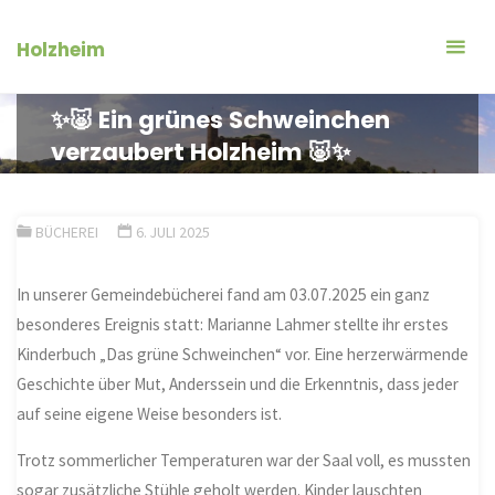
Zum
Inhalt
Holzheim
springen
✨🐷 Ein grünes Schweinchen
verzaubert Holzheim 🐷✨
BÜCHEREI
6. JULI 2025
In unserer Gemeindebücherei fand am 03.07.2025 ein ganz
besonderes Ereignis statt: Marianne Lahmer stellte ihr erstes
Kinderbuch „Das grüne Schweinchen“ vor. Eine herzerwärmende
Geschichte über Mut, Anderssein und die Erkenntnis, dass jeder
auf seine eigene Weise besonders ist.
Trotz sommerlicher Temperaturen war der Saal voll, es mussten
sogar zusätzliche Stühle geholt werden. Kinder lauschten