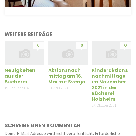
WEITERE BEITRÄGE
0
0
0
Neuigkeiten
Aktionsnach
Kinderaktions
aus der
mittag am 16.
nachmittage
Bücherei
Mai mit Svenja
im November
2021 in der
19. Januar 2024
19. April 2023
Bücherei
Holzheim
27. Oktober 2021
SCHREIBE EINEN KOMMENTAR
Deine E-Mail-Adresse wird nicht veröffentlicht.
Erforderliche