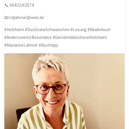
📞 06432/62574
📧 mjlahmer@web.de
#Holzheim #DasGrüneSchweinchen #Lesung #Kinderbuch
#AndersseinIstBesonders #GemeindebüchereiHolzheim
#MarianneLahmer #Buchtipp