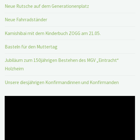
Neue Rutsche auf dem Generationenplatz
Neue Fahrradständer
Kamishibai mit dem Kinderbuch ZOGG am 21.05.
Basteln für den Muttertag
Jubiläum zum 150jährigen Bestehen des MGV „Eintracht“
Holzheim
Unsere diesjährigen Konfirmandinnen und Konfirmanden