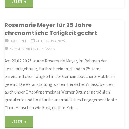
"Osterbasteln
LESEN
in
Rosemarie Meyer für 25 Jahre
der
ehrenamtliche Tätigkeit geehrt
Bücherei
BÜCHEREI
21. FEBRUAR 2025
KOMMENTAR HINTERLASSEN
am
Am 20.02.2025 wurde Rosemarie Meyer, im Rahmen der
03.04.2025"
Lesekönigehrung, für ihre beeindruckenden 25 Jahre
ehrenamtlicher Tätigkeit in der Gemeindebücherei Holzheim
geehrt. Die Veranstaltung war ein herzlicher Anlass, bei dem
auch unser Ortsbürgermeister Werner Dittmar persönlich
gratulierte und Rosi für ihr unermüdliches Engagement lobte.
Ohne Menschen wie Rosi, die ihre Zeit …
"Rosemarie
LESEN