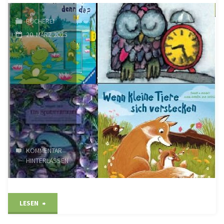
BÜCHEREI
20. MÄRZ 2025
KOMMENTAR
HINTERLASSEN
"Aktionsnachmittag
LESEN
in