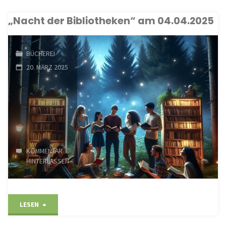
„Nacht der Bibliotheken“ am 04.04.2025
der
Bücherei
BÜCHEREI
am
20. MÄRZ 2025
08.04.2025"
KOMMENTAR
HINTERLASSEN
"„Nacht
LESEN
der