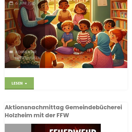
6. JUNI 2025
KOMMENTAR
HINTERLASSEN
"Aktionsnachmittag
LESEN
unserer
Aktionsnachmittag Gemeindebücherei
Bücherei
Holzheim mit der FFW
am