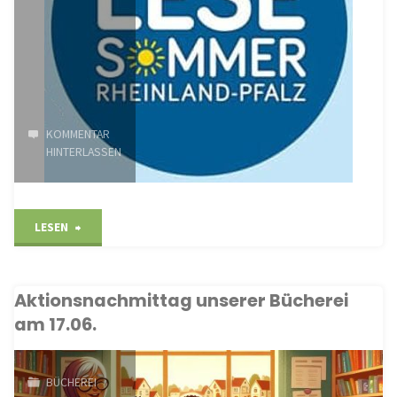
KOMMENTAR
HINTERLASSEN
"Start
LESEN
in
Aktionsnachmittag unserer Bücherei
den
am 17.06.
Lesesommer
2025"
BÜCHEREI