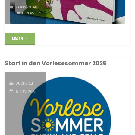
KOMMENTAR
HINTERLASSEN
"Das
LESEN
grüne
Start in den Vorlesesommer 2025
Schweinchen"
BÜCHEREI
6. JUNI 2025