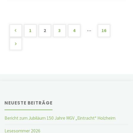
Meyer
für
25
…
1
2
3
4
16
Seitennummerierung
Jahre
ehrenamtliche
der
Tätigkeit
Beiträge
geehrt"
NEUESTE BEITRÄGE
Bericht zum Jubiläum 150 Jahre MGV „Eintracht“ Holzheim
Lesesommer 2026