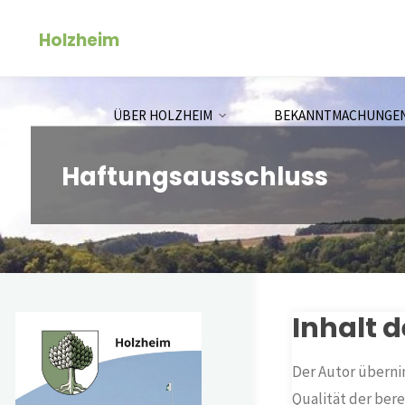
Zum
Holzheim
Inhalt
springen
ÜBER HOLZHEIM
BEKANNTMACHUNGE
Haftungsausschluss
Inhalt 
Der Autor übernim
Qualität der bere