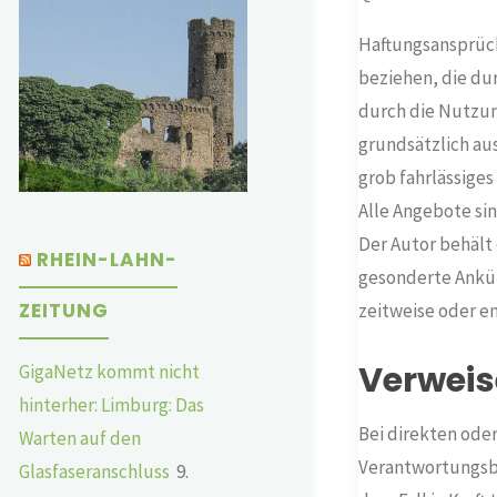
Haftungsansprüch
beziehen, die du
durch die Nutzun
grundsätzlich aus
grob fahrlässiges
Alle Angebote sin
Der Autor behält 
RHEIN-LAHN-
gesonderte Ankün
ZEITUNG
zeitweise oder en
Verweis
GigaNetz kommt nicht
hinterher: Limburg: Das
Bei direkten ode
Warten auf den
Verantwortungsbe
Glasfaseranschluss
9.