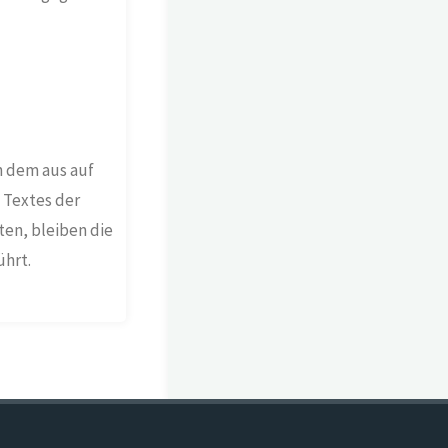
n dem aus auf
 Textes der
ten, bleiben die
ührt.