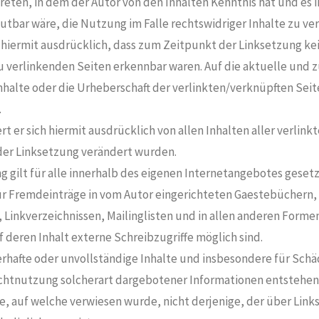
 treten, in dem der Autor von den Inhalten Kenntnis hat und es 
tbar wäre, die Nutzung im Falle rechtswidriger Inhalte zu ver
 hiermit ausdrücklich, dass zum Zeitpunkt der Linksetzung kei
u verlinkenden Seiten erkennbar waren. Auf die aktuelle und 
nhalte oder die Urheberschaft der verlinkten/verknüpften Seit
.
rt er sich hiermit ausdrücklich von allen Inhalten aller verlin
 der Linksetzung verändert wurden.
g gilt für alle innerhalb des eigenen Internetangebotes geset
ür Fremdeinträge in vom Autor eingerichteten Gaestebüchern,
 Linkverzeichnissen, Mailinglisten und in allen anderen Forme
deren Inhalt externe Schreibzugriffe möglich sind.
lerhafte oder unvollständige Inhalte und insbesondere für Schä
htnutzung solcherart dargebotener Informationen entstehen, 
e, auf welche verwiesen wurde, nicht derjenige, der über Links 