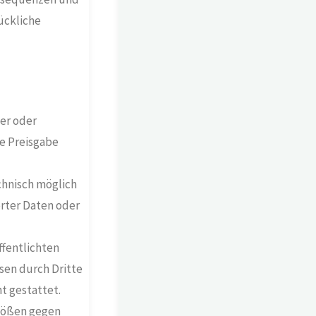
ückliche
er oder
ie Preisgabe
chnisch möglich
rter Daten oder
fentlichten
sen durch Dritte
t gestattet.
stößen gegen