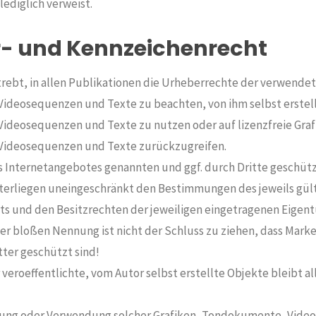
lediglich verweist.
- und Kennzeichenrecht
trebt, in allen Publikationen die Urheberrechte der verwendet
deosequenzen und Texte zu beachten, von ihm selbst erstell
deosequenzen und Texte zu nutzen oder auf lizenzfreie Graf
ideosequenzen und Texte zurückzugreifen.
es Internetangebotes genannten und ggf. durch Dritte geschü
erliegen uneingeschränkt den Bestimmungen des jeweils gül
s und den Besitzrechten der jeweiligen eingetragenen Eigen
er bloßen Nennung ist nicht der Schluss zu ziehen, dass Mark
tter geschützt sind!
 veroeffentlichte, vom Autor selbst erstellte Objekte bleibt al
igung oder Verwendung solcher Grafiken, Tondokumente, Vid