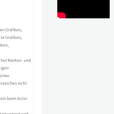
en Grafiken,
te Grafiken,
iken,
tzten Marken- und
tigen
tümer.
enzeichen nicht
lein beim Autor
eosequenzen und