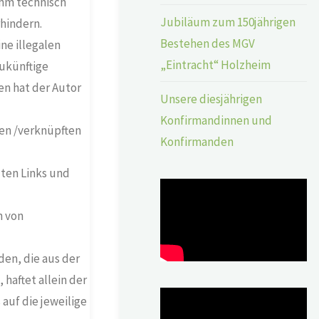
ihm technisch
Jubiläum zum 150jährigen
hindern.
Bestehen des MGV
ne illegalen
„Eintracht“ Holzheim
zukünftige
en hat der Autor
Unsere diesjährigen
Konfirmandinnen und
kten /verknüpften
Konfirmanden
zten Links und
n von
den, die aus der
haftet allein der
auf die jeweilige