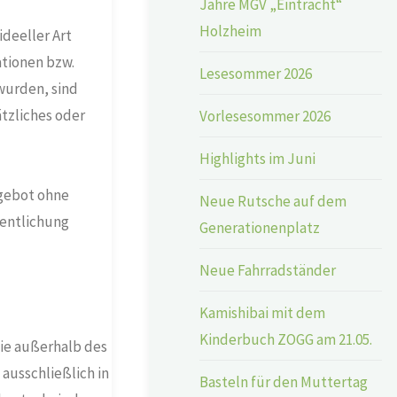
Jahre MGV „Eintracht“
Holzheim
deeller Art
tionen bzw.
Lesesommer 2026
wurden, sind
ätzliches oder
Vorlesesommer 2026
Highlights im Juni
ngebot ohne
Neue Rutsche auf dem
fentlichung
Generationenplatz
Neue Fahrradständer
Kamishibai mit dem
Kinderbuch ZOGG am 21.05.
die außerhalb des
ausschließlich in
Basteln für den Muttertag