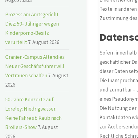
Texte in anderen
Prozess am Amtsgericht:
Zustimmung des A
Diez: 50–Jähriger wegen
Kinderporno-Besitz
Datens
verurteilt
7. August 2026
Sofern innerhalb
Oranien-Campus Altendiez:
geschäftlicher Da
Neuer Geschäftsführer will
dieser Daten seit
Vertrauen schaffen
7. August
Die Inanspruchna
2026
und zumutbar – a
eines Pseudonyms
50 Jahre Konzerte auf
Die Nutzung der 
Loreley: Niedrigwasser:
Kontaktdaten wie
Keine Fähre ab Kaub nach
zur Ãœbersendung
Broilers-Show
7. August
Rechtliche Schri
2026