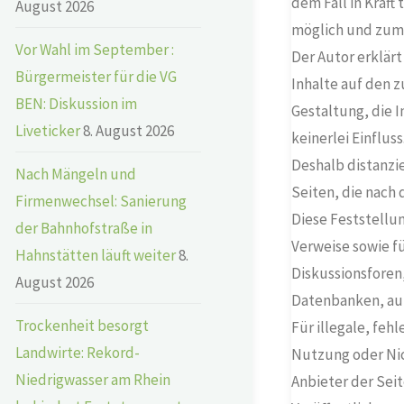
dem Fall in Kraft
August 2026
möglich und zumu
Vor Wahl im September :
Der Autor erklärt
Bürgermeister für die VG
Inhalte auf den z
BEN: Diskussion im
Gestaltung, die I
Liveticker
8. August 2026
keinerlei Einfluss
Deshalb distanzie
Nach Mängeln und
Seiten, die nach
Firmenwechsel: Sanierung
Diese Feststellun
der Bahnhofstraße in
Verweise sowie f
Hahnstätten läuft weiter
8.
Diskussionsforen,
August 2026
Datenbanken, auf 
Trockenheit besorgt
Für illegale, feh
Landwirte: Rekord-
Nutzung oder Nic
Niedrigwasser am Rhein
Anbieter der Seit