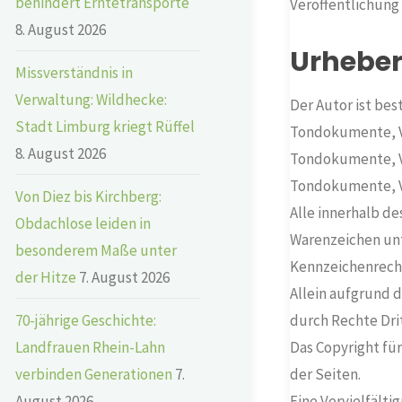
behindert Erntetransporte
Veröffentlichung 
8. August 2026
Urheber
Missverständnis in
Verwaltung: Wildhecke:
Der Autor ist bes
Stadt Limburg kriegt Rüffel
Tondokumente, Vi
8. August 2026
Tondokumente, Vi
Tondokumente, V
Von Diez bis Kirchberg:
Alle innerhalb d
Obdachlose leiden in
Warenzeichen unt
besonderem Maße unter
Kennzeichenrecht
der Hitze
7. August 2026
Allein aufgrund d
70-jährige Geschichte:
durch Rechte Dri
Landfrauen Rhein-Lahn
Das Copyright für
verbinden Generationen
7.
der Seiten.
August 2026
Eine Vervielfält