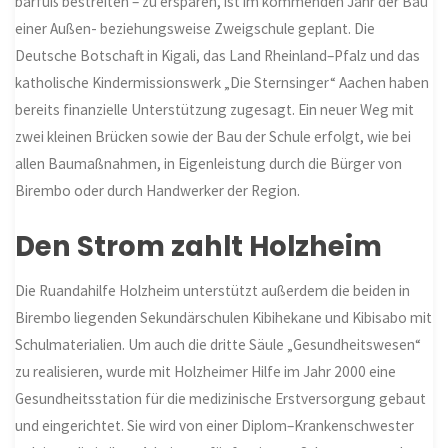
barfuß bestreiten – zu ersparen, ist im kommenden Jahr der Bau
einer Außen- beziehungsweise Zweigschule geplant. Die
Deutsche Botschaft in Kigali, das Land Rheinland
–
Pfalz und das
katholische Kindermissionswerk „Die Sternsinger“ Aachen haben
bereits finanzielle Unterstützung zugesagt. Ein neuer Weg mit
zwei kleinen Brücken sowie der Bau der Schule erfolgt, wie bei
allen Baumaßnahmen, in Eigenleistung durch die Bürger von
Birembo oder durch Handwerker der Region.
Den Strom zahlt Holzheim
Die Ruandahilfe Holzheim unterstützt außerdem die beiden in
Birembo liegenden Sekundärschulen Kibihekane und Kibisabo mit
Schulmaterialien. Um auch die dritte Säule „Gesundheitswesen“
zu realisieren, wurde mit Holzheimer Hilfe im Jahr 2000 eine
Gesundheitsstation für die medizinische Erstversorgung gebaut
und eingerichtet. Sie wird von einer Diplom
–
Krankenschwester