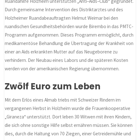
Ruandahilfe Holzheim unterstützen „Anti
–
Aids
–
Club“ gegründet.
Durch gemeinsame Intervention des Distriktarztes und des
Holzheimer Ruandabeauftragten Helmut Weimar bei den
ruandischen Gesundheitsbehörden wurde Birembo in das PMTC-
Programm aufgenommen. Dieses Programm ermöglicht, durch
medikamentöse Behandlung die Übertragung der Krankheit von
einer an Aids erkrankten Mutter auf das Neugeborene zu
verhindern. Der Neubau eines Labors und die späteren Kosten
werden von der amerikanischen Regierung übernommen.
Zwölf Euro zum Leben
Mit dem Erlös eines Almab triebs mit Schweizer Rindern im
vergangenen Herbst in Holzheim wurde die Frauenkooperative
„Giraneza“ unterstützt. Dort leben 30 Witwen mit ihren Kindern,
die sich ohne sonstige Hilfe selbst ernähren müssen. Sie können
dies, durch die Haltung von 70 Ziegen, einer Getreidemühle und