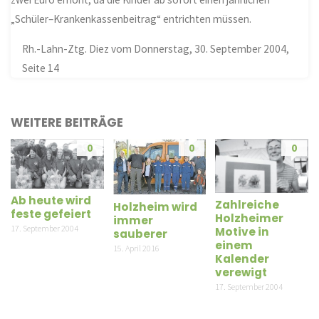
„Schüler
–
Krankenkassenbeitrag“ entrichten müssen.
Rh.-Lahn-Ztg. Diez vom Donnerstag, 30. September 2004,
Seite 14
WEITERE BEITRÄGE
0
0
0
Ab heute wird
Zahlreiche
Holzheim wird
feste gefeiert
Holzheimer
immer
17. September 2004
Motive in
sauberer
einem
15. April 2016
Kalender
verewigt
17. September 2004