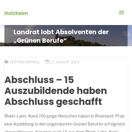
Zum
Inhalt
Holzheim
springen
Landrat lobt Absolventen der
„Grünen Berufe“
ZEITUNGSARTIKEL
13. AUGUST 2014
Abschluss – 15
Auszubildende haben
Abschluss geschafft
Rhein-Lahn. Rund 700 junge Menschen haben in Rheinland-Pfalz
eine Ausbildung in den sogenannten Grünen Berufen erfolgreich
abgeschlossen, darunter auch 15 aus dem Rhein-Lahn-Kreis.