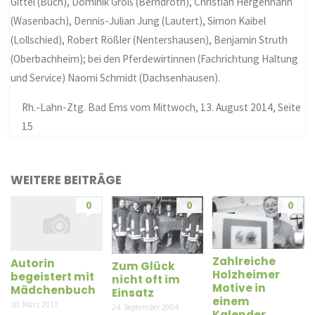
Gittel (Buch), Dominik Groß (Berndroth), Christian Hergenhahn
(Wasenbach), Dennis-Julian Jung (Lautert), Simon Kaibel
(Lollschied), Robert Rößler (Nentershausen), Benjamin Struth
(Oberbachheim); bei den Pferdewirtinnen (Fachrichtung Haltung
und Service) Naomi Schmidt (Dachsenhausen).
Rh.-Lahn-Ztg. Bad Ems vom Mittwoch, 13. August 2014, Seite
15
WEITERE BEITRÄGE
0
0
0
Zahlreiche
Autorin
Zum Glück
Holzheimer
begeistert mit
nicht oft im
Motive in
Mädchenbuch
Einsatz
einem
10. März 2017
24. September 2004
Kalender