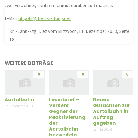
zwei Einwohner, die ihrem Unmut darüber Luft machen.
E-Mail:
uli.pohl@rhein-zeitung.net
Rh.-Lahn-Ztg. Diez vom Mittwoch, 11. Dezember 2013, Seite
18
WEITERE BEITRÄGE
0
0
0
Aartalbahn
Leserbrief –
Neues
Verkehr
Gutachten zur
17. Dezember 2013
Gegner der
Aartalbahn in
Reaktivierung
Auftrag
der
gegeben
Aartalbahn
17. Mai 2014
bezweifeln