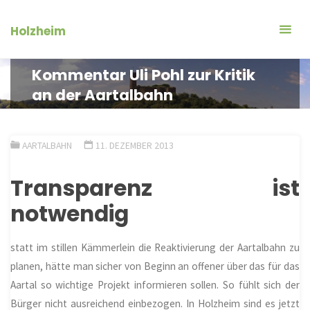
Zum
Inhalt
Holzheim
springen
Kommentar Uli Pohl zur Kritik
an der Aartalbahn
AARTALBAHN
11. DEZEMBER 2013
Transparenz ist
notwendig
statt im stillen Kämmerlein die Reaktivierung der Aartalbahn zu
planen, hätte man sicher von Beginn an offener über das für das
Aartal so wichtige Projekt informieren sollen. So fühlt sich der
Bürger nicht ausreichend einbezogen. In
Holzheim
sind es jetzt