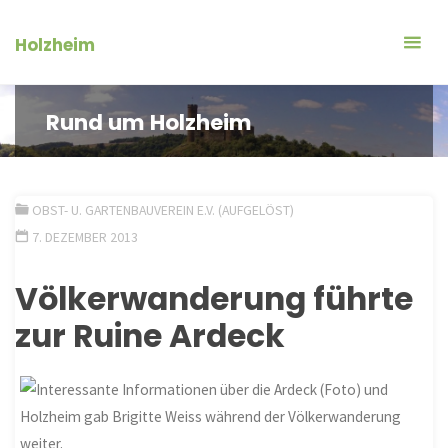
Zum
Inhalt
Holzheim
springen
Rund um Holzheim
OBST- U. GARTENBAUVEREIN E.V. (AUFGELÖST)
7. DEZEMBER 2013
Völkerwanderung führte
zur Ruine Ardeck