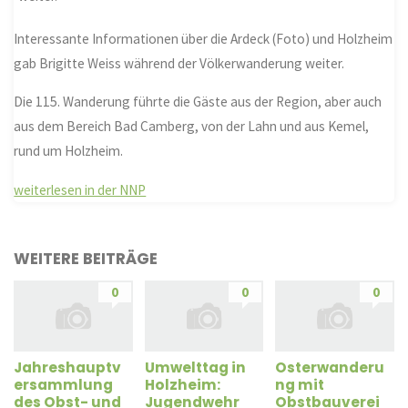
Interessante Informationen über die Ardeck (Foto) und Holzheim
gab Brigitte Weiss während der Völkerwanderung weiter.
Die 115. Wanderung führte die Gäste aus der Region, aber auch
aus dem Bereich Bad Camberg, von der Lahn und aus Kemel,
rund um Holzheim.
weiterlesen in der NNP
WEITERE BEITRÄGE
0
0
0
Jahreshauptv
Umwelttag in
Osterwanderu
ersammlung
Holzheim:
ng mit
des Obst- und
Jugendwehr
Obstbauverei