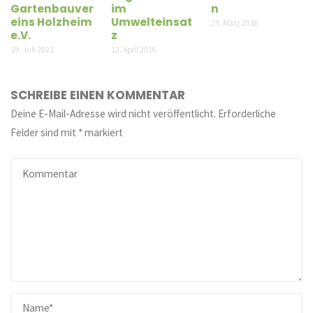
Gartenbauver
im
n
eins Holzheim
Umwelteinsat
23. März 2016
e.V.
z
19. Juli 2021
12. April 2016
SCHREIBE EINEN KOMMENTAR
Deine E-Mail-Adresse wird nicht veröffentlicht.
Erforderliche
Felder sind mit
*
markiert