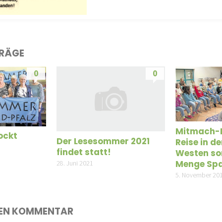
TRÄGE
0
0
Mitmach-
ockt
Der Lesesommer 2021
Reise in d
findet statt!
Westen sor
Menge Sp
28. Juni 2021
5. November 20
NEN KOMMENTAR