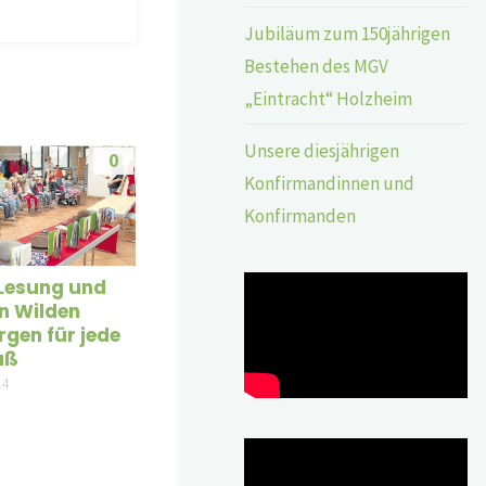
Jubiläum zum 150jährigen
Bestehen des MGV
„Eintracht“ Holzheim
Unsere diesjährigen
0
Konfirmandinnen und
Konfirmanden
Lesung und
en Wilden
gen für jede
aß
14