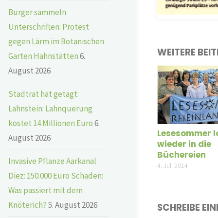
Bürger sammeln
Unterschriften: Protest
gegen Lärm im Botanischen
WEITERE BEI
Garten Hahnstätten
6.
August 2026
Stadtrat hat getagt:
Lahnstein: Lahnquerung
kostet 14 Millionen Euro
6.
Lesesommer l
August 2026
wieder in die
Büchereien
Invasive Pflanze Aarkanal
4. Juli 2014
Diez: 150.000 Euro Schaden:
Was passiert mit dem
Knöterich?
5. August 2026
SCHREIBE EI