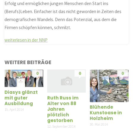
Erfolg und ermöglichen jungen Menschen den Start ins
(Berufs)Leben. Einfacher ist das nicht geworden in Zeiten des
demografischen Wandels. Denn das Potenzial, aus dem die
Firmen schöpfen können, schmilzt.
weiterlesen in der NNP
WEITERE BEITRÄGE
0
0
0
Diasys glänzt
Ruth Russ im
mit guter
Alter von 88
Ausbildung
Blühende
Jahren
15. April 2014
Kunstoase in
plötzlich
Holzheim
gestorben
30. Mai 2014
12. September 2014