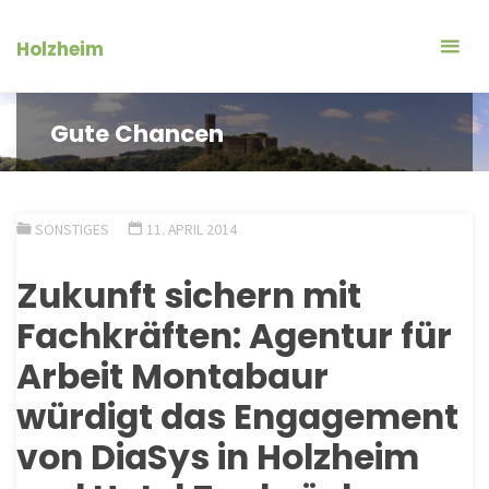
Zum
Inhalt
Holzheim
springen
Gute Chancen
SONSTIGES
11. APRIL 2014
Zukunft sichern mit
Fachkräften: Agentur für
Arbeit Montabaur
würdigt das Engagement
von DiaSys in Holzheim