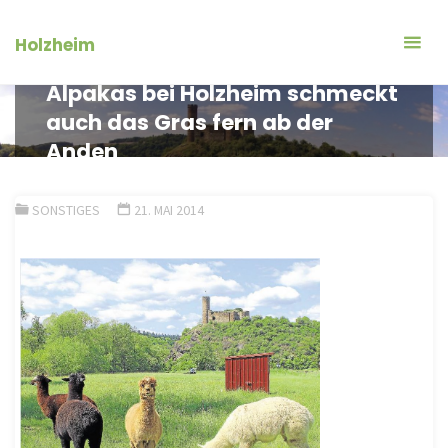
Zum
Inhalt
Holzheim
springen
Alpakas bei Holzheim schmeckt
auch das Gras fern ab der
Anden
SONSTIGES
21. MAI 2014