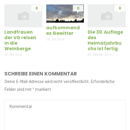
0
0
0
aufkommend
Landfrauen
Die 30. Auflage
es Gewitter
der VG reisen
des
14. Juli 2014
in die
Heimatjahrbu
Weinberge
chs ist fertig
10. Mai 2014
29. Oktober 2014
SCHREIBE EINEN KOMMENTAR
Deine E-Mail-Adresse wird nicht veröffentlicht.
Erforderliche
Felder sind mit
*
markiert