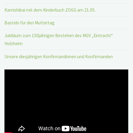
Kamishibai mit dem Kinderbuch ZOGG am 21.05.
Basteln für den Muttertag
Jubiläum zum 150jährigen Bestehen des MGV „Eintracht“
Holzheim
Unsere diesjährigen Konfirmandinnen und Konfirmanden