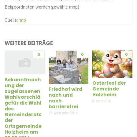
Beigeordneten werden gewählt. (nnp)
Quelle:
nnp
WEITERE BEITRÄGE
0
0
0
Bekanntmach
Osterfest der
ung der
Gemeinde
Friedhof wird
zugelassenen
Holzheim
nach und
Wahlvorschlä
nach
8. März 2026
gefür die Wahl
barrierefrei
des
17. September 2014
Gemeinderats
der
Ortsgemeinde
Holzheim am