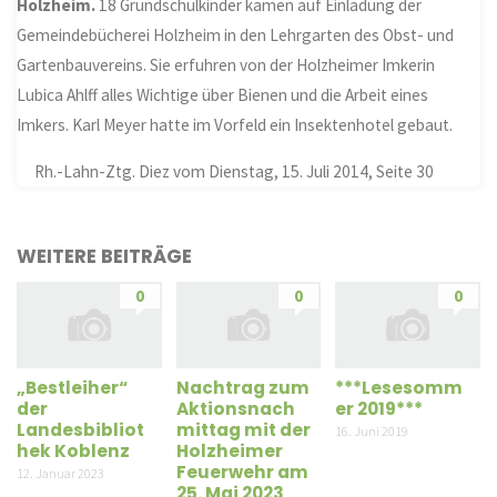
Holzheim.
18 Grundschulkinder kamen auf Einladung der
Gemeindebücherei Holzheim in den Lehrgarten des Obst- und
Gartenbauvereins. Sie erfuhren von der Holzheimer Imkerin
Lubica Ahlff alles Wichtige über Bienen und die Arbeit eines
Imkers. Karl Meyer hatte im Vorfeld ein Insektenhotel gebaut.
Rh.-Lahn-Ztg. Diez vom Dienstag, 15. Juli 2014, Seite 30
WEITERE BEITRÄGE
0
0
0
„Bestleiher“
Nachtrag zum
***Lesesomm
der
Aktionsnach
er 2019***
Landesbibliot
mittag mit der
16. Juni 2019
hek Koblenz
Holzheimer
Feuerwehr am
12. Januar 2023
25. Mai 2023