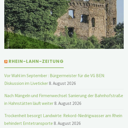
RHEIN-LAHN-ZEITUNG
Vor Wahl im September : Bürgermeister für die VG BEN:
Diskussion im Liveticker
8. August 2026
Nach Mängeln und Firmenwechsel: Sanierung der Bahnhofstraße
in Hahnstätten läuft weiter
8. August 2026
Trockenheit besorgt Landwirte: Rekord-Niedrigwasser am Rhein
behindert Erntetransporte
8. August 2026