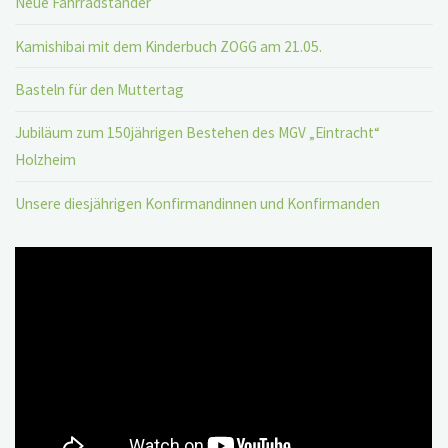
Neue Fahrradständer
Kamishibai mit dem Kinderbuch ZOGG am 21.05.
Basteln für den Muttertag
Jubiläum zum 150jährigen Bestehen des MGV „Eintracht“
Holzheim
Unsere diesjährigen Konfirmandinnen und Konfirmanden