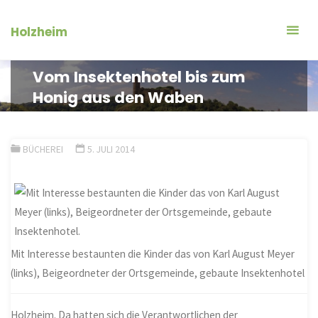
Zum
Inhalt
Holzheim
springen
Vom Insektenhotel bis zum
Honig aus den Waben
BÜCHEREI
5. JULI 2014
Mit Interesse bestaunten die Kinder das von Karl August Meyer
(links), Beigeordneter der Ortsgemeinde, gebaute Insektenhotel
Holzheim. Da hatten sich die Verantwortlichen der