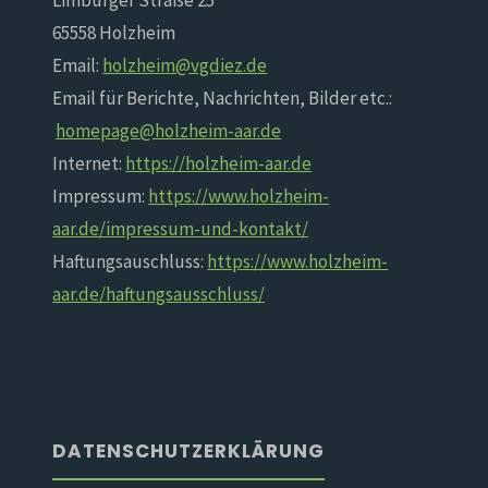
Limburger Straße 25
65558 Holzheim
Email:
holzheim@vgdiez.de
Email für Berichte, Nachrichten, Bilder etc.:
homepage@holzheim-aar.de
Internet:
https://holzheim-aar.de
Impressum:
https://www.holzheim-
aar.de/impressum-und-kontakt/
Haftungsauschluss:
https://www.holzheim-
aar.de/haftungsausschluss/
DATENSCHUTZERKLÄRUNG