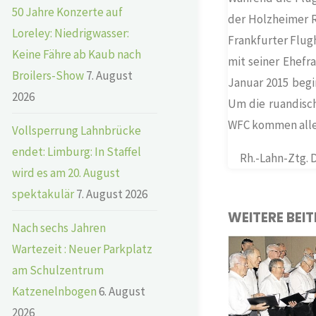
50 Jahre Konzerte auf
der Holzheimer 
Loreley: Niedrigwasser:
Frankfurter Flug
Keine Fähre ab Kaub nach
mit seiner Ehefr
Broilers-Show
7. August
Januar 2015 begi
2026
Um die ruandisc
WFC kommen alle
Vollsperrung Lahnbrücke
endet: Limburg: In Staffel
Rh.-Lahn-Ztg. 
wird es am 20. August
spektakulär
7. August 2026
WEITERE BEI
Nach sechs Jahren
Wartezeit : Neuer Parkplatz
am Schulzentrum
Katzenelnbogen
6. August
2026