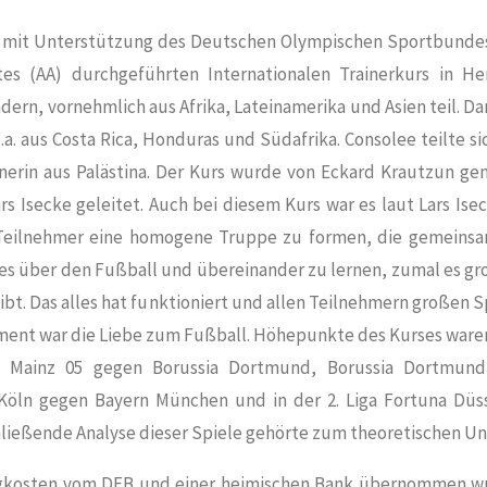
mit Unterstützung des Deutschen Olympischen Sportbunde
es (AA) durchgeführten Internationalen Trainerkurs in H
ndern, vornehmlich aus Afrika, Lateinamerika und Asien teil. 
.a. aus Costa Rica, Honduras und Südafrika. Consolee teilte s
inerin aus Palästina. Der Kurs wurde von Eckard Krautzun 
rs Isecke geleitet. Auch bei diesem Kurs war es laut Lars Ise
r Teilnehmer eine homogene Truppe zu formen, die gemeins
es über den Fußball und übereinander zu lernen, zumal es g
ibt. Das alles hat funktioniert und allen Teilnehmern großen
ent war die Liebe zum Fußball. Höhepunkte des Kurses ware
le Mainz 05 gegen Borussia Dortmund, Borussia Dortmun
C Köln gegen Bayern München und in der 2. Liga Fortuna Düs
hließende Analyse dieser Spiele gehörte zum theoretischen Unt
gkosten vom DFB und einer heimischen Bank übernommen 