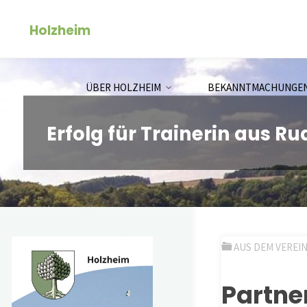
Zum
Holzheim
Inhalt
springen
ÜBER HOLZHEIM
BEKANNTMACHUNGE
Erfolg für Trainerin aus R
AUS DEM VEREI
Partne