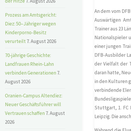
der Hitze
7. August 2026
An dem vom DFB 
Prozess am Amtsgericht:
Auswärtigen Amt
Diez: 50–Jähriger wegen
Trainer aus 23 Lä
Kinderporno-Besitz
Nationalspieler u
verurteilt
7. August 2026
einer jungen Tra
DFB-Ausbilder La
70-jährige Geschichte:
der Vielfalt de
Landfrauen Rhein-Lahn
daran hatte, Neu
verbinden Generationen
7.
in den Kulturen g
August 2026
verbindende Elem
Oranien-Campus Altendiez:
Bundesligaspie
Neuer Geschäftsführer will
Stuttgart, 1. F
Vertrauen schaffen
7. August
Leipzig. Die ansc
2026
Während die Flu