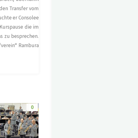
den Transfer vom
uchte er Consolee
 Kurspause die im
as zu besprechen.
fverein“ Rambura
0