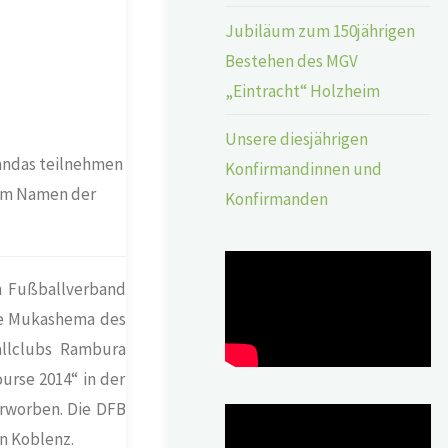
Jubiläum zum 150jährigen
Bestehen des MGV
„Eintracht“ Holzheim
Unsere diesjährigen
uandas teilnehmen
Konfirmandinnen und
 im Namen der
Konfirmanden
m Fußballverband
lee Mukashema des
allclubs Rambura
urse 2014“ in der
rworben. Die DFB
n Koblenz.