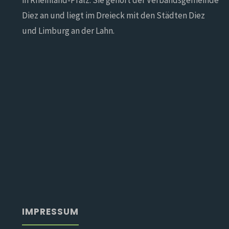
in Rheinland-Pfalz. Sie gehört der Verbandsgemeinde
Diez an und liegt im Dreieck mit den Städten Diez
und Limburg an der Lahn.
IMPRESSUM