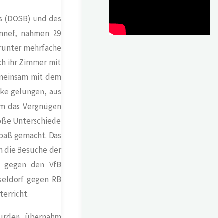
s (DOSB) und des
ennef, nahmen 29
Darunter mehrfache
ich ihr Zimmer mit
gemeinsam mit dem
cke gelungen, aus
am das Vergnügen
roße Unterschiede
 Spaß gemacht. Das
n die Besuche der
d gegen den VfB
seldorf gegen RB
erricht.
wurden, übernahm