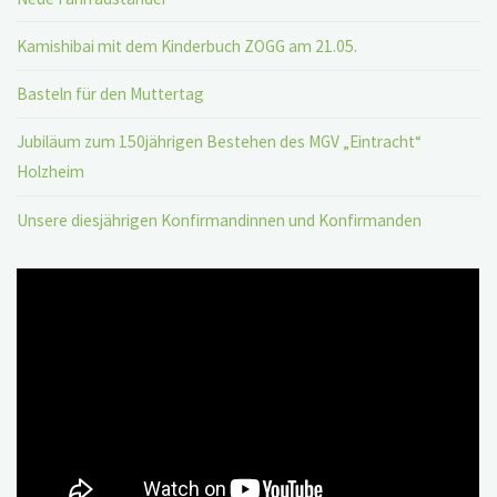
Kamishibai mit dem Kinderbuch ZOGG am 21.05.
Basteln für den Muttertag
Jubiläum zum 150jährigen Bestehen des MGV „Eintracht“
Holzheim
Unsere diesjährigen Konfirmandinnen und Konfirmanden