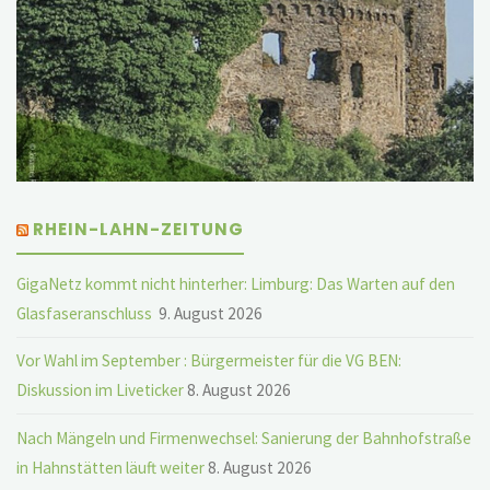
RHEIN-LAHN-ZEITUNG
GigaNetz kommt nicht hinterher: Limburg: Das Warten auf den
Glasfaseranschluss
9. August 2026
Vor Wahl im September : Bürgermeister für die VG BEN:
Diskussion im Liveticker
8. August 2026
Nach Mängeln und Firmenwechsel: Sanierung der Bahnhofstraße
in Hahnstätten läuft weiter
8. August 2026