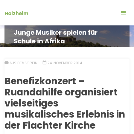
Zum
Inhalt
Holzheim
springen
Junge Musiker spielen für
Schule in Afrika
AUS DEM VEREIN
24. NOVEMBER 2014
Benefizkonzert –
Ruandahilfe organisiert
vielseitiges
musikalisches Erlebnis in
der Flachter Kirche