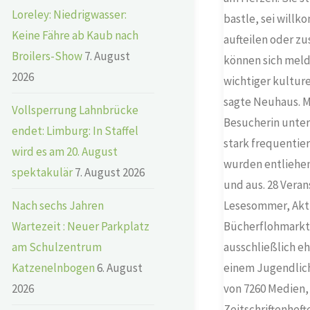
Loreley: Niedrigwasser:
bastle, sei will
Keine Fähre ab Kaub nach
aufteilen oder z
Broilers-Show
7. August
können sich meld
2026
wichtiger kulture
sagte Neuhaus. M
Vollsperrung Lahnbrücke
Besucherin unters
endet: Limburg: In Staffel
stark frequentier
wird es am 20. August
wurden entliehen,
spektakulär
7. August 2026
und aus. 28 Vera
Nach sechs Jahren
Lesesommer, Akti
Wartezeit : Neuer Parkplatz
Bücherflohmarkt.
am Schulzentrum
ausschließlich e
Katzenelnbogen
6. August
einem Jugendlich
2026
von 7260 Medien,
Zeitschriftenhef