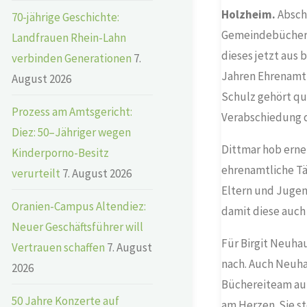
Holzheim.
Abschi
70-jährige Geschichte:
Gemeindebücherei
Landfrauen Rhein-Lahn
dieses jetzt aus 
verbinden Generationen
7.
Jahren Ehrenamt 
August 2026
Schulz gehört qu
Prozess am Amtsgericht:
Verabschiedung d
Diez: 50–Jähriger wegen
Dittmar hob erne
Kinderporno-Besitz
ehrenamtliche Tät
verurteilt
7. August 2026
Eltern und Jugen
Oranien-Campus Altendiez:
damit diese auch
Neuer Geschäftsführer will
Für Birgit Neuha
Vertrauen schaffen
7. August
nach. Auch Neuhau
2026
Büchereiteam auf
50 Jahre Konzerte auf
am Herzen. Sie s