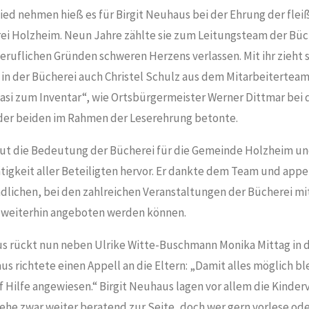
ed nehmen hieß es für Birgit Neuhaus bei der Ehrung der fleiß
 Holzheim. Neun Jahre zählte sie zum Leitungsteam der Büc
beruflichen Gründen schweren Herzens verlassen. Mit ihr zieht s
in der Bücherei auch Christel Schulz aus dem Mitarbeiterteam 
asi zum Inventar“, wie Ortsbürgermeister Werner Dittmar bei 
er beiden im Rahmen der Leserehrung betonte.
ut die Bedeutung der Bücherei für die Gemeinde Holzheim un
igkeit aller Beteiligten hervor. Er dankte dem Team und appel
dlichen, bei den zahlreichen Veranstaltungen der Bücherei m
 weiterhin angeboten werden können.
us rückt nun neben Ulrike Witte-Buschmann Monika Mittag in 
s richtete einen Appell an die Eltern: „Damit alles möglich ble
 Hilfe angewiesen.“ Birgit Neuhaus lagen vor allem die Kinde
tehe zwar weiter beratend zur Seite, doch wer gern vorlese od