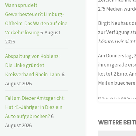
Wann sprudelt
275 Medien wurde
Gewerbesteuer?: Limburg-
Birgit Neuhaus d
Offheim: Das Warten auf eine
zur Verfügung ste
Verkehrslösung
6. August
könnten wir nicht 
2026
Am Donnerstag, 2.
Abspaltung von Koblenz :
ihrem gerade ersc
Die Linke gründet
kostet 2 Euro. An
Kreisverband Rhein-Lahn
6.
Mail an buecher
August 2026
Fall am Diezer Amtsgericht:
RZ Rhein-Lahn-Kreis (Ost) Diez vom
Hat 41-Jähriger in Diez ein
Auto aufgebrochen?
6.
WEITERE BEI
August 2026