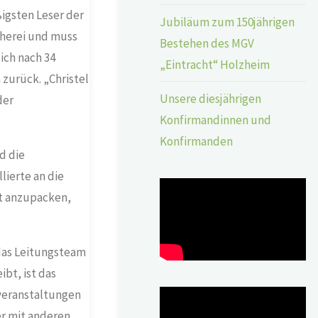
igsten Leser der
Jubiläum zum 150jährigen
herei und muss
Bestehen des MGV
ich nach 34
„Eintracht“ Holzheim
zurück. „Christel
Unsere diesjährigen
der
Konfirmandinnen und
Konfirmanden
d die
lierte an die
it anzupacken,
das Leitungsteam
ibt, ist das
rveranstaltungen
er mit anderen