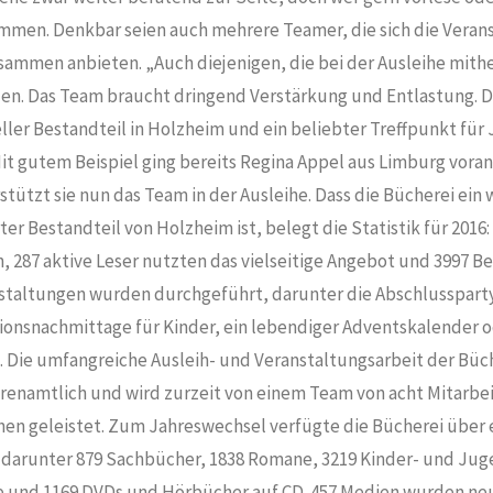
kommen. Denkbar seien auch mehrere Teamer, die sich die Vera
usammen anbieten. „Auch diejenigen, die bei der Ausleihe mit
en. Das Team braucht dringend Verstärkung und Entlastung. Di
ller Bestandteil in Holzheim und ein beliebter Treffpunkt für 
it gutem Beispiel ging bereits Regina Appel aus Limburg voran
tützt sie nun das Team in der Ausleihe. Dass die Bücherei ein 
ter Bestandteil von Holzheim ist, belegt die Statistik für 2016
 287 aktive Leser nutzten das vielseitige Angebot und 3997 B
nstaltungen wurden durchgeführt, darunter die Abschlusspar
onsnachmittage für Kinder, ein lebendiger Adventskalender o
 Die umfangreiche Ausleih- und Veranstaltungsarbeit der Büch
hrenamtlich und wird zurzeit von einem Team von acht Mitarbe
en geleistet. Zum Jahreswechsel verfügte die Bücherei über 
 darunter 879 Sachbücher, 1838 Romane, 3219 Kinder- und Jug
te und 1169 DVDs und Hörbücher auf CD. 457 Medien wurden neu