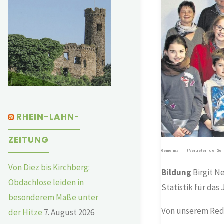
RHEIN-LAHN-
ZEITUNG
Gemeinsam mit Vertretern der Gem
Von Diez bis Kirchberg:
Bildung
Birgit N
Obdachlose leiden in
Statistik für das 
besonderem Maße unter
Von unserem Reda
der Hitze
7. August 2026