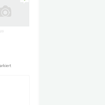
020
rkiert