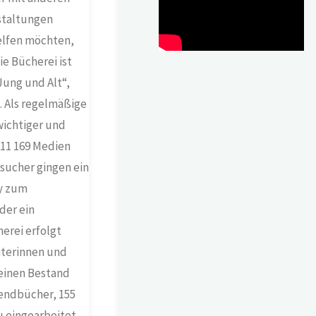
nstaltungen
helfen möchten,
e Bücherei ist
Jung und Alt“,
. Als regelmäßige
wichtiger und
: 11 169 Medien
esucher gingen ein
ty zum
der ein
erei erfolgt
iterinnen und
einen Bestand
endbücher, 155
 eingearbeitet,