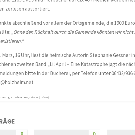
n zerlesen aussortiert.
ankte abschließend vor allem der Ortsgemeinde, die 1900 Euro 
llte:
„Ohne den Rückhalt durch die Gemeinde könnten wir nicht so
existieren.“
 März, 16 Uhr, liest die heimische Autorin Stephanie Gessner i
hienen zweiten Band „Lil April – Eine Katastrophe jagt die näch
meldungen bitte in der Bücherei, per Telefon unter 06432/936 6
ei@holzheim.net
 Samstag, 11. Februar 2017, Seite 14 (0 Views)
TRÄGE
0
0