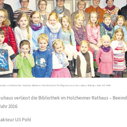
einde zeichnete das Team der Bücherei Holzheim die fleißigsten Leser des Jahres 2016 aus.
Foto: Uli Pohl
euhaus verlässt die Bibliothek im Holzheimer Rathaus – Beei
Jahr 2016
kteur Uli Pohl