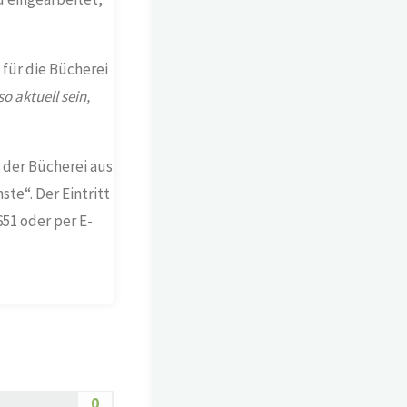
für die Bücherei
 aktuell sein,
n der Bücherei aus
ste“. Der Eintritt
51 oder per E-
0