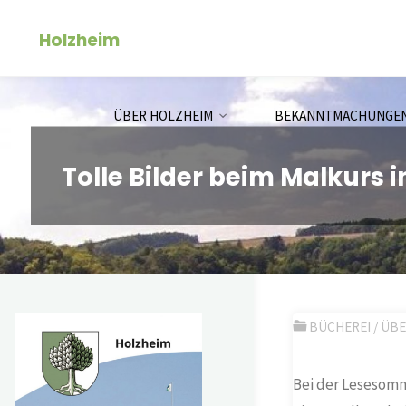
Zum
Holzheim
Inhalt
springen
ÜBER HOLZHEIM
BEKANNTMACHUNGE
Tolle Bilder beim Malkurs 
BÜCHEREI
/
ÜBE
Bei der Lesesomm