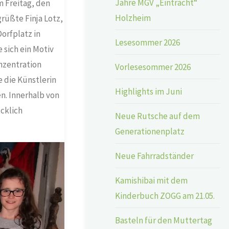
Jahre MGV „Eintracht“
m Freitag, den
Holzheim
rüßte Finja Lotz,
orfplatz in
Lesesommer 2026
 sich ein Motiv
onzentration
Vorlesesommer 2026
 die Künstlerin
Highlights im Juni
n. Innerhalb von
cklich
Neue Rutsche auf dem
Generationenplatz
Neue Fahrradständer
Kamishibai mit dem
Kinderbuch ZOGG am 21.05.
Basteln für den Muttertag