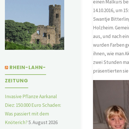
einen Malkurs bei
14.10.2016, um 15
Swantje Bitterlin
Holzheim. Gemeins
aus, und nach ein
wurden Farben gem
ihnen, wie man Ak
zwei Stunden malt
RHEIN-LAHN-
präsentierten sie
ZEITUNG
Invasive Pflanze Aarkanal
Diez: 150.000 Euro Schaden:
Was passiert mit dem
Knöterich?
5. August 2026