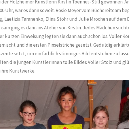
 der Holzheimer Künstlerin Kirstin Toennes-Still gewonnen. A
:00 Uhr, war es dann soweit. Rosie Meyer vom Büchereiteam beg
g, Laetizia Taranenko, Elina Stohr und Julie Mrochen auf dem D
am ging es dann ins Atelier von Kirstin. Jedes Mädchen suchte
er kurzen Einweisung legten sie dann auch schon los. Voller K
ischt und die ersten Pinselstriche gesetzt. Geduldig erklärte
zente setzt, um ein farblich stimmiges Bild entstehen zu lasse
en die jungen Künstlerinnen tolle Bilder. Voller Stolz und glü
 ihre Kunstwerke.