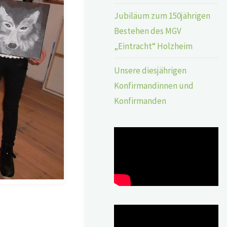
Jubiläum zum 150jährigen
Bestehen des MGV
„Eintracht“ Holzheim
Unsere diesjährigen
Konfirmandinnen und
Konfirmanden