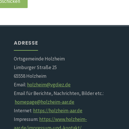
ADRESSE
Ortsgemeinde Holzheim
Limburger Straße 25
65558 Holzheim
Email:
holzheim@vgdiez.de
Email für Berichte, Nachrichten, Bilder etc.:
homepage@holzheim-aar.de
Internet:
https://holzheim-aar.de
Impressum:
https://www.holzheim-
aar.de/impressum-und-kontakt/