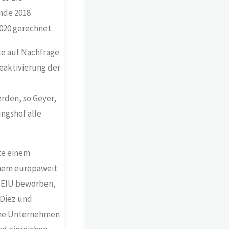
nde 2018
020 gerechnet.
e auf Nachfrage
Reaktivierung der
rden, so Geyer,
ngshof alle
te einem
inem europaweit
 EIU beworben,
 Diez und
iche Unternehmen