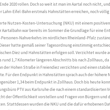
Ende 2020 rollen. Doch so weit ist man im Aartal noch nicht, un
 Lahn-Eifel-Bahn erstmals Hahnstätten erreichen, noch völlig 
ierte Nutzen-Kosten-Untersuchung (NKU) mit einem positiven 
r Aartalbahn war bereits im Sommer die Grundlage für eine En
-Personen-Nahverkehrs im nördlichen Rheinland-Pfalz zustän
ieser hatte gemäß seiner Tagesordnung einstimmig entschied
schen Diez und Hahnstätten erfolgen soll. Verzichtet wurde a
 rund 1,7 Kilometer längeren Abschnitts bis nach Zollhaus, da
n der Hohen Straße in Freiendiez verzichten und einen stabi
te. Für den Endpunkt in Hahnstätten sprach auch der höhere
gegenüber 1,34 beim Endpunkt in Zollhaus. Doch bis heute konn
ungsbüro PTV aus Karlsruhe die nach einem standardisierten Ve
ht der Öffentlichkeit vorstellen und Fragen von Bürgern und d
ten. Stattdessen wurden die NKU und die dafür erhobenen Da