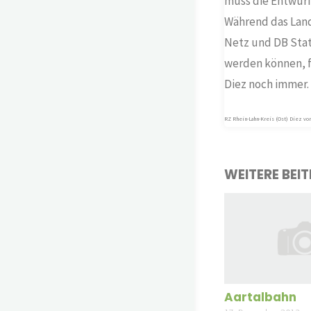
muss die Entwurf
Während das Land
Netz und DB Stat
werden können, f
Diez noch immer.
RZ Rhein-Lahn-Kreis (Ost) Diez vom
WEITERE BEI
Aartalbahn