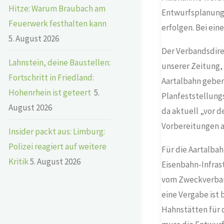
Hitze: Warum Braubach am
Entwurfsplanung 
Feuerwerk festhalten kann
erfolgen. Bei ei
5. August 2026
Der Verbandsdire
Lahnstein, deine Baustellen:
unserer Zeitung, 
Fortschritt in Friedland:
Aartalbahn geben 
Hohenrhein ist geteert
5.
Planfeststellungs
August 2026
da aktuell „vor 
Vorbereitungen au
Insider packt aus: Limburg:
Polizei reagiert auf weitere
Für die Aartalba
Kritik
5. August 2026
Eisenbahn-Infras
vom Zweckverban
eine Vergabe ist 
Hahnstätten für 