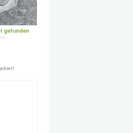
at gefunden
2004
rkiert