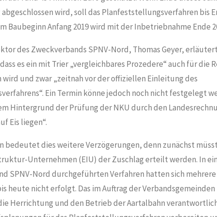
abgeschlossen wird, soll das Planfeststellungsverfahren bis E
nem Baubeginn Anfang 2019 wird mit der Inbetriebnahme Ende 2
ktor des Zweckverbands SPNV-Nord, Thomas Geyer, erläutert
dass es ein mit Trier „vergleichbares Prozedere“ auch für die 
wird und zwar „zeitnah vor der offiziellen Einleitung des
verfahrens“. Ein Termin könne jedoch noch nicht festgelegt we
dem Hintergrund der Prüfung der NKU durch den Landesrechnu
f Eis liegen“.
hn bedeutet dies weitere Verzögerungen, denn zunächst müss
truktur-Unternehmen (EIU) der Zuschlag erteilt werden. In e
d SPNV-Nord durchgeführten Verfahren hatten sich mehrere
bis heute nicht erfolgt. Das im Auftrag der Verbandsgemeinden
die Herrichtung und den Betrieb der Aartalbahn verantwortl