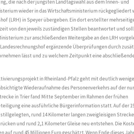
ng, die nach der jüngsten Landtagswahl aus dem Innen- und
isterium wieder in das Wirtschaftsministerium rückgegliedert
of (LRH) in Speyer übergeben. Ein dort erstellter mehrseitig
zeit von den jeweils zuständigen Stellen beantwortet und soll
nisterium zur anschließenden Weitergabe an den LRH vorgel
er Landesrechnungshof ergänzende Überprüfungen durch zusät
ornehmen lässt und zu welchem Zeitpunkt eine abschließende
ktivierungsprojekt in Rheinland-Pfalz geht mit deutlich weni
eabsichtigte Wiederaufnahme des Personenverkehrs auf der nu
recke in Trier fand Mitte September im Rahmen der frühen
teiligung eine ausführliche Bürgerinformation statt. Auf der 1
tillgelegten, rund 14 Kilometer langen zweigleisigen Strecke,
rücken und rund 2,1 Kilometer Gleise neu entstehen. Die Koste
auf rund 45 Millionen Euro geschätzt. Wenn Ende dieses Jahr