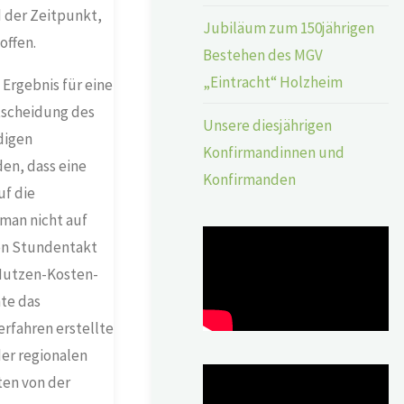
d der Zeitpunkt,
Jubiläum zum 150jährigen
offen.
Bestehen des MGV
„Eintracht“ Holzheim
Ergebnis für eine
tscheidung des
Unsere diesjährigen
digen
Konfirmandinnen und
en, dass eine
Konfirmanden
uf die
 man nicht auf
len Stundentakt
 Nutzen-Kosten-
te das
rfahren erstellte
er regionalen
ten von der