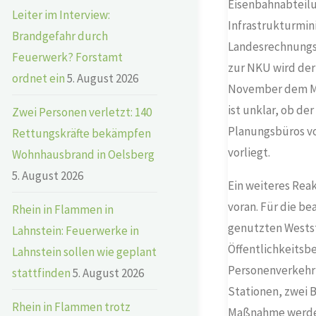
Eisenbahnabteilu
Leiter im Interview:
Infrastrukturmin
Brandgefahr durch
Landesrechnungsh
Feuerwerk? Forstamt
zur NKU wird der
ordnet ein
5. August 2026
November dem Mi
ist unklar, ob d
Zwei Personen verletzt: 140
Planungsbüros v
Rettungskräfte bekämpfen
vorliegt.
Wohnhausbrand in Oelsberg
5. August 2026
Ein weiteres Rea
voran. Für die b
Rhein in Flammen in
genutzten Westst
Lahnstein: Feuerwerke in
Öffentlichkeitsbe
Lahnstein sollen wie geplant
Personenverkehr s
stattfinden
5. August 2026
Stationen, zwei B
Rhein in Flammen trotz
Maßnahme werden 