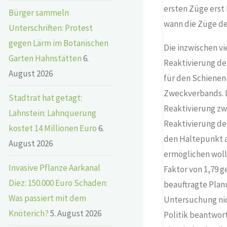
ersten Züge erst 
Bürger sammeln
wann die Züge der
Unterschriften: Protest
gegen Lärm im Botanischen
Die inzwischen v
Garten Hahnstätten
6.
Reaktivierung de
August 2026
für den Schienen
Zweckverbands. D
Stadtrat hat getagt:
Reaktivierung zwi
Lahnstein: Lahnquerung
Reaktivierung des
kostet 14 Millionen Euro
6.
den Haltepunkt a
August 2026
ermöglichen woll
Invasive Pflanze Aarkanal
Faktor von 1,79 
Diez: 150.000 Euro Schaden:
beauftragte Plan
Was passiert mit dem
Untersuchung nic
Knöterich?
5. August 2026
Politik beantwor