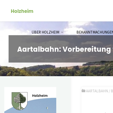
Zum
Holzheim
Inhalt
springen
ÜBER HOLZHEIM
BEKANNTMACHUNGE
Aartalbahn: Vorbereitung 
AARTALBAHN
/