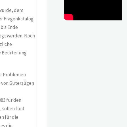
 wurde, dem
er Fragenkatalog
 bis Ende
egt werden. Noch
zliche
 Beurteilung
ger Problemen
r von Güterzügen
983 für den
 sollen fünf
n für die
es die