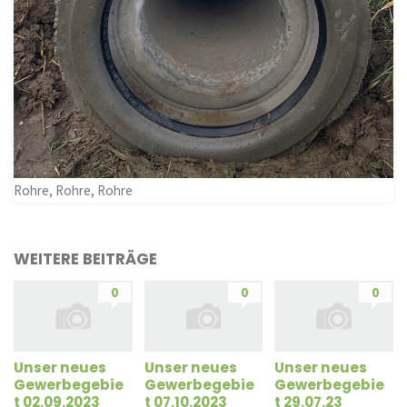
Rohre, Rohre, Rohre
WEITERE BEITRÄGE
0
0
0
Unser neues
Unser neues
Unser neues
Gewerbegebie
Gewerbegebie
Gewerbegebie
t 02.09.2023
t 07.10.2023
t 29.07.23