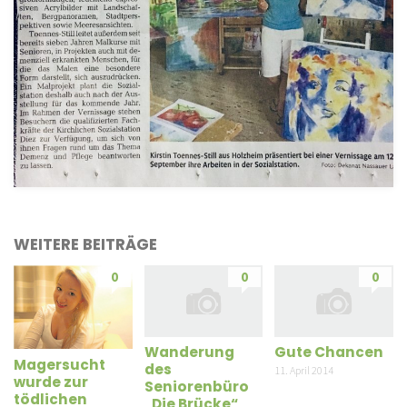
WEITERE BEITRÄGE
0
0
0
Wanderung
Gute Chancen
Magersucht
des
11. April 2014
wurde zur
Seniorenbüro
tödlichen
„Die Brücke“